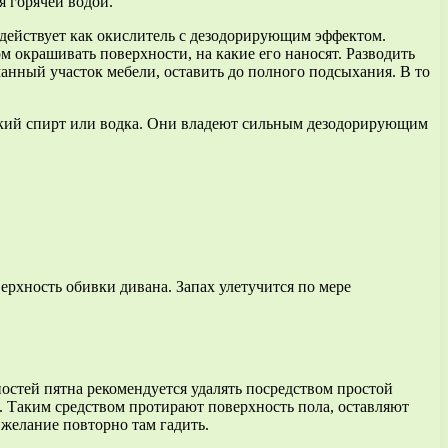
я горячей водой.
 действует как окислитель с дезодорирующим эффектом.
ом окрашивать поверхности, на какие его наносят. Разводить
манный участок мебели, оставить до полного подсыхания. В то
нский спирт или водка. Они владеют сильным дезодорирующим
рхность обивки дивана. Запах улетучится по мере
ностей пятна рекомендуется удалять посредством простой
. Таким средством протирают поверхность пола, оставляют
и желание повторно там гадить.