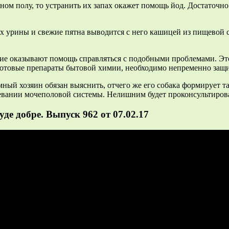
ном полу, то устранить их запах окажет помощь йод. Достаточно
ах урины и свежие пятна выводится с него кашицей из пищевой с
ие оказывают помощь справляться с подобными проблемами. Это 
отовые препараты бытовой химии, необходимо непременно защи
ный хозяин обязан выяснить, отчего же его собака формирует так
олевании мочеполовой системы. Нелишним будет проконсультирова
де добре. Выпуск 962 от 07.02.17