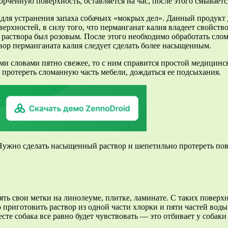
рченную поверхность, оставляется на час, после этого смываетс
 для устранения запаха собачьих «мокрых дел». Данный продукт
ерхностей, в силу того, что перманганат калия владеет свойств
 раствора был розовым. После этого необходимо обработать сло
твор перманганата калия следует сделать более насыщенным.
ими словами пятно свежее, то с ним справится простой медици
 протереть сломанную часть мебели, дождаться ее подсыхания.
ужно сделать насыщенный раствор и шепетильно протереть пове
лять свои метки на линолеуме, плитке, ламинате. С таких поверх
приготовить раствор из одной части хлорки и пяти частей воды
есте собака все равно будет чувствовать — это отбивает у собак