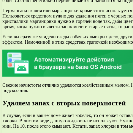
соды. Состав шепетильно перемешивается и наносится на подпо
Перманганат калия или марганцовки кроме этого используется
Пользоваться средством нужно для удаления пятен с чёрных пов
кристаллики марганцовки нужно в горячей воде так, дабы цвет
время, когда нужно вывести запах мочи и старые пятна, то рас
Если вы сразу же увидели следы собачьих «мокрых дел», друг
эффектом. Намоченной в этих средствах тряпочкой необходимо
Свежие нечистоты отлично удаляются хозяйственным мылом. Н
подсыхания.
Удаляем запах с вторых поверхностей
В случае, если в вашем доме живет кобелек, то он может остав
хлорки. В чистом виде данную жидкость не используют. Нужно 
мин. На 10, после этого смывают. Кстати, запах хлорки в том м