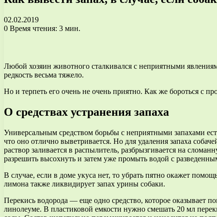
02.02.2019
0
Время чтения: 3 мин.
Любой хозяин животного сталкивался с неприятными явлениями 
редкость весьма тяжело.
Но и терпеть его очень не очень приятно. Как же бороться с п
О средствах устранения запаха
Универсальным средством борьбы с неприятными запахами есть 
что оно отлично выветривается. Но для удаления запаха собач
раствор заливается в распылитель, разбрызгивается на сломанн
разрешить высохнуть и затем уже промыть водой с разведенным
В случае, если в доме укуса нет, то убрать пятно окажет помо
лимона также ликвидирует запах урины собаки.
Перекись водорода — еще одно средство, которое оказывает по
линолеуме. В пластиковой емкости нужно смешать 20 мл перек