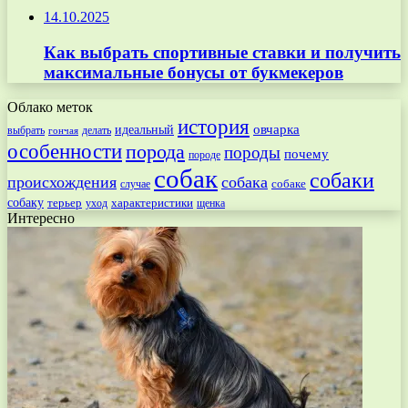
14.10.2025
Как выбрать спортивные ставки и получить
максимальные бонусы от букмекеров
Облако меток
история
овчарка
идеальный
выбрать
делать
гончая
особенности
порода
породы
почему
породе
собак
собаки
происхождения
собака
собаке
случае
собаку
терьер
характеристики
щенка
уход
Интересно