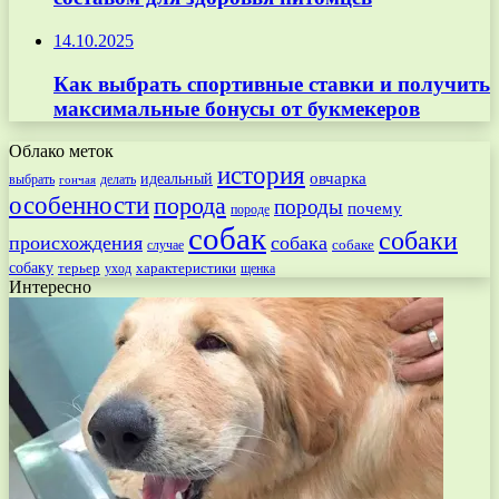
14.10.2025
Как выбрать спортивные ставки и получить
максимальные бонусы от букмекеров
Облако меток
история
овчарка
идеальный
выбрать
делать
гончая
особенности
порода
породы
почему
породе
собак
собаки
происхождения
собака
собаке
случае
собаку
терьер
характеристики
щенка
уход
Интересно