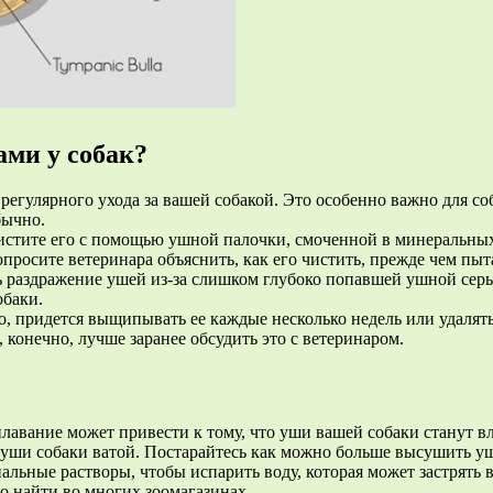
ами у собак?
регулярного ухода за вашей собакой. Это особенно важно для со
бычно.
истите его с помощью ушной палочки, смоченной в минеральных
просите ветеринара объяснить, как его чистить, прежде чем пыта
ь раздражение ушей из-за слишком глубоко попавшей ушной сер
обаки.
о, придется выщипывать ее каждые несколько недель или удалять
конечно, лучше заранее обсудить это с ветеринаром.
плавание может привести к тому, что уши вашей собаки станут 
 уши собаки ватой. Постарайтесь как можно больше высушить уши
альные растворы, чтобы испарить воду, которая может застрять
о найти во многих зоомагазинах.