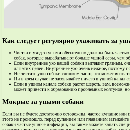
Как следует регулярно ухаживать за уш
Чистка и уход за ушами обязательно должны быть частью 
собак, которые вырабатывают больше ушной серы, чем о
Если внутреннее ухо вашей собаки выглядит грязным, оч
для этих целей. Внутреннее ухо очень нежное, поэтому по
Не чистите уши собаки слишком часто; это может вызват
Ни в коем случае не засовывайте ничего в ушной канал с
Если в ушном канале собаки растет шерсть, вам, возможн
может привести к образованию проблемных колтунов, но, 
Мокрые за ушами собаки
Если вы не будете достаточно осторожны, частое купание или 
этого не произошло, перед купанием или плаванием затыкайте
собаки частые ушные инфекции, вы также можете капать специ
экстракт каштана и изготовленные специально для собак, можн