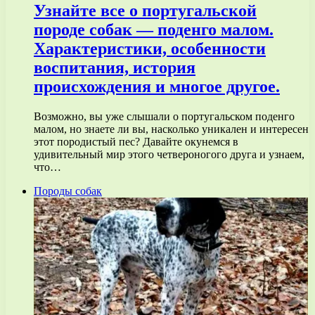
Узнайте все о португальской
породе собак — поденго малом.
Характеристики, особенности
воспитания, история
происхождения и многое другое.
Возможно, вы уже слышали о португальском поденго
малом, но знаете ли вы, насколько уникален и интересен
этот породистый пес? Давайте окунемся в
удивительный мир этого четвероногого друга и узнаем,
что…
Породы собак