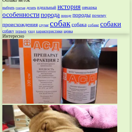
Облако меток
история
овчарка
идеальный
выбрать
делать
гончая
особенности
порода
породы
почему
породе
собак
собаки
происхождения
собака
собаке
случае
собаку
терьер
характеристики
щенка
уход
Интересно