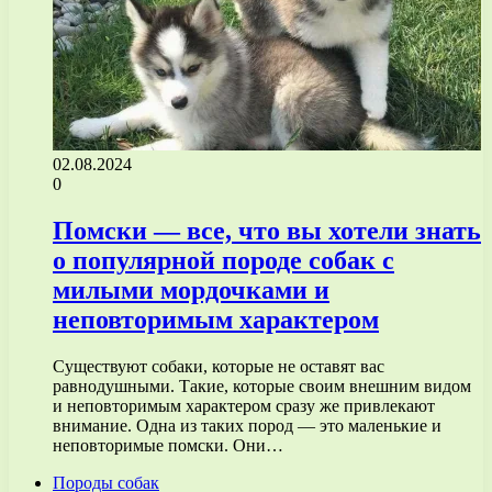
02.08.2024
0
Помски — все, что вы хотели знать
о популярной породе собак с
милыми мордочками и
неповторимым характером
Существуют собаки, которые не оставят вас
равнодушными. Такие, которые своим внешним видом
и неповторимым характером сразу же привлекают
внимание. Одна из таких пород — это маленькие и
неповторимые помски. Они…
Породы собак