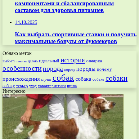
компонентами и сбалансированным
составом для здоровья питомцев
14.10.2025
Как выбрать спортивные ставки и получить
максимальные бонусы от букмекеров
Облако меток
история
овчарка
идеальный
выбрать
делать
гончая
особенности
порода
породы
почему
породе
собак
собаки
происхождения
собака
собаке
случае
собаку
терьер
характеристики
щенка
уход
Интересно