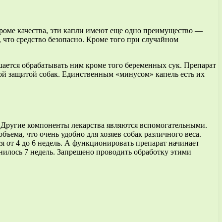
Кроме качества, эти капли имеют еще одно преимущество —
, что средство безопасно. Кроме того при случайном
шается обрабатывать ним кроме того беременных сук. Препарат
ой защитой собак. Единственным «минусом» капель есть их
 Другие компоненты лекарства являются вспомогательными.
ема, что очень удобно для хозяев собак различного веса.
я от 4 до 6 недель. А функционировать препарат начинает
нилось 7 недель. Запрещено проводить обработку этими