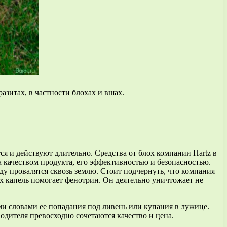
азитах, в частности блохах и вшах.
я и действуют длительно. Средства от блох компании Hartz в
качеством продукта, его эффективностью и безопасностью.
вду провалятся сквозь землю. Стоит подчернуть, что компания
х капель помогает фенотрин. Он деятельно уничтожает не
ими словами ее попадания под ливень или купания в лужице.
дителя превосходно сочетаются качество и цена.