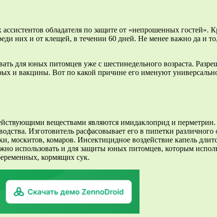
х ассистентов обладателя по защите от «непрошенных гостей». 
еди них и от клещей, в течении 60 дней. Не менее важно да и то
вать для юных питомцев уже с шестинедельного возраста. Разре
рых и вакцины. Вот по какой причине его именуют универсальн
действующими веществами являются имидаклоприд и перметрин.
ства. Изготовитель расфасовывает его в пипетки различного объ
и, москитов, комаров. Инсектицидное воздействие капель длитс
можно использовать и для защиты юных питомцев, которым испол
еременных, кормящих сук.