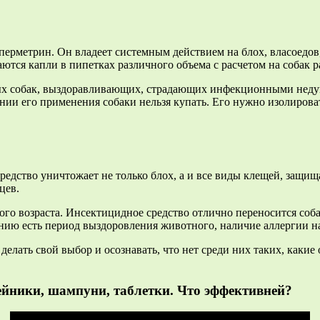
перметрин. Он владеет системным действием на блох, власоедо
аются капли в пипетках различного объема с расчетом на собак 
ных собак, выздоравливающих, страдающих инфекционными неду
ании его применения собаки нельзя купать. Его нужно изолироват
дство уничтожает не только блох, а и все виды клещей, защищ
цев.
ого возраста. Инсектицидное средство отлично переносится соба
ению есть период выздоровления животного, наличие аллергии н
елать свой выбор и осознавать, что нет среди них таких, какие
ейники, шампуни, таблетки. Что эффективней?