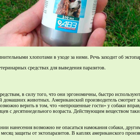
нительными хлопотами в уходе за ними. Речь заходит об эктопар
теринарных средствах для выведения паразитов.
дствам, в силу того, что они эргономичны, быстро используютс
й домашних животных. Американский производитель смотрит за 
 возможно верить в том, что «непрошенные гости» у собаки впра
цев с десятинедельного возраста. Действующим веществом таки
нчании нанесения возможно не опасаться намокания собаки, друг
месяц защиты от эктопаразитов. В каплях американского произво