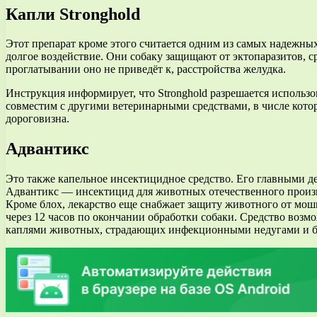
Капли Stronghold
Этот препарат кроме этого считается одним из самых надежны
долгое воздействие. Они собаку защищают от эктопаразитов, ср
проглатывании оно не приведёт к, расстройства желудка.
Инструкция информирует, что Stronghold разрешается использо
совместим с другими ветеринарными средствами, в числе кото
дороговизна.
Адвантикс
Это также капельное инсектицидное средство. Его главными 
Адвантикс — инсектицид для животных отечественного производ
Кроме блох, лекарство еще снабжает защиту животного от мошк
через 12 часов по окончании обработки собаки. Средство воз
каплями животных, страдающих инфекционными недугами и б