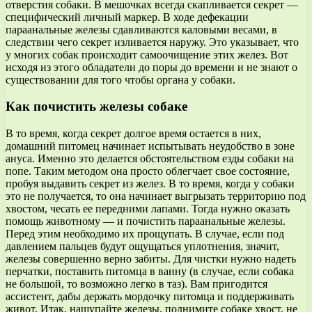
отверстия собаки. В мешочках всегда скапливается секрет —
специфический личный маркер. В ходе дефекации
параанальные железы сдавливаются каловыми весами, в
следствии чего секрет изливается наружу. Это указывает, что
у многих собак происходит самоочищение этих желез. Вот
исходя из этого обладатели до поры до времени и не знают о
существовании для того чтобы органа у собаки.
Как почистить железы собаке
В то время, когда секрет долгое время остается в них,
домашний питомец начинает испытывать неудобство в зоне
ануса. Именно это делается обстоятельством езды собаки на
попе. Таким методом она просто облегчает свое состояние,
пробуя выдавить секрет из желез. В то время, когда у собаки
это не получается, то она начинает выгрызать территорию под
хвостом, чесать ее передними лапами. Тогда нужно оказать
помощь животному — и почистить параанальные железы.
Перед этим необходимо их прощупать. В случае, если под
давлением пальцев будут ощущаться уплотнения, значит,
железы совершенно верно забиты. Для чистки нужно надеть
перчатки, поставить питомца в ванну (в случае, если собака
не большой, то возможно легко в таз). Вам пригодится
ассистент, дабы держать мордочку питомца и поддерживать
живот. Итак, нащупайте железы, поднимите собаке хвост, не