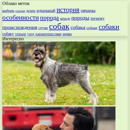
Облако меток
история
овчарка
идеальный
выбрать
делать
гончая
особенности
порода
породы
почему
породе
собак
собаки
происхождения
собака
собаке
случае
собаку
терьер
характеристики
щенка
уход
Интересно