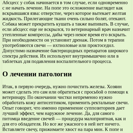
Абсцесс у собак начинается в том случае, если одновременно
с не начать лечение. На попе это осложнение выглядит как
вскрывшаяся язва: отверстие, через которое вытекает желтая
жидкость. Прилегающие ткани очень сильно болят, отекают.
Собака может прекратить кушать а также выпивать. В случае,
если абсцесс еще не вскрылся, то ветеринарный врач назначит
утепленные компрессы, дабы через некое время его вскрыть.
При необходимости он установит дренаж. Потом в терапии
употребляются свечи — ихтиоловые или проктоседил.
Допустимо назначение бактерицидных препаратов широкого
спектра действия. Их используют внутримышечно или в
таблетках для подавления воспалительного процесса.
О лечении патологии
Итак, в первую очередь, нужно почистить железы. Хозяин
может сделать это сам или обратиться с просьбой о помощи к
ветеринару. По окончании чистки непременно нужно
обработать кожу антисептиком, применить ректальные свечи.
Опыт говорит, что именно применение суппозиториев дает
лучший эффект, чем наружное лечение. Да, для самого
питомца введение свечей — процедура малоприятная, как и
для его обладателя. Но все же ужасного в ней нет ничего.
Вставляете свечу, прижимаете хвост на пара мин. К попе и