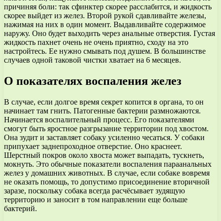
причиняя боли: так сфинктер скорее расслабится, и жидкость
скорее выйдет из желез. Второй рукой сдавливайте железы,
нажимая на них в один момент. Выдавливайте содержимое
наружу. Оно будет выходить через анальные отверстия. Густая
жидкость пахнет очень не очень приятно, сходу на это
настройтесь. Ее нужно смывать под душем. В большинстве
случаев одной таковой чистки хватает на 6 месяцев.
О показателях воспаления желез
В случае, если долгое время секрет копится в органа, то он
начинает там гнить. Патогенные бактерии размножаются.
Начинается воспалительный процесс. Его показателями
смогут быть яростное разгрызание территории под хвостом.
Она зудит и заставляет собаку усиленно чесаться. У собаки
припухает заднепроходное отверстие. Оно краснеет.
Шерстный покров около хвоста может выпадать, тускнеть,
мокнуть. Это обычные показатели воспаления параанальных
желез у домашних животных. В случае, если собаке вовремя
не оказать помощь, то допустимо присоединение вторичной
заразе, поскольку собака всегда расчёсывает зудящую
территорию и заносит в том направлении еще больше
бактерий.