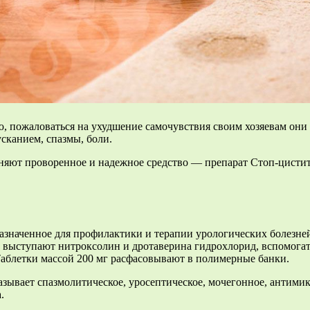
, пожаловаться на ухудшение самочувствия своим хозяевам они 
усканием, спазмы, боли.
няют проворенное и надежное средство — препарат Стоп-цистит
азначенное для профилактики и терапии урологических болезней 
 выступают нитроксолин и дротаверина гидрохлорид, вспомога
 Таблетки массой 200 мг расфасовывают в полимерные банки.
азывает спазмолитическое, уросептическое, мочегонное, антими
.