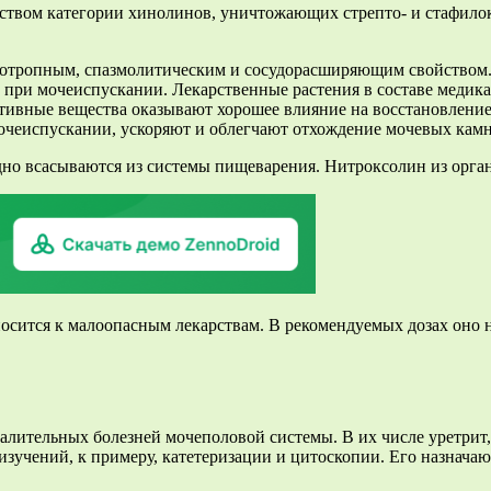
ством категории хинолинов, уничтожающих стрепто- и стафилоко
иотропным, спазмолитическим и сосудорасширяющим свойством.
 при мочеиспускании. Лекарственные растения в составе медик
ктивные вещества оказывают хорошее влияние на восстановлен
очеиспускании, ускоряют и облегчают отхождение мочевых камн
дно всасываются из системы пищеварения. Нитроксолин из орга
тносится к малоопасным лекарствам. В рекомендуемых дозах оно
лительных болезней мочеполовой системы. В их числе уретрит, 
 изучений, к примеру, катетеризации и цитоскопии. Его назнач