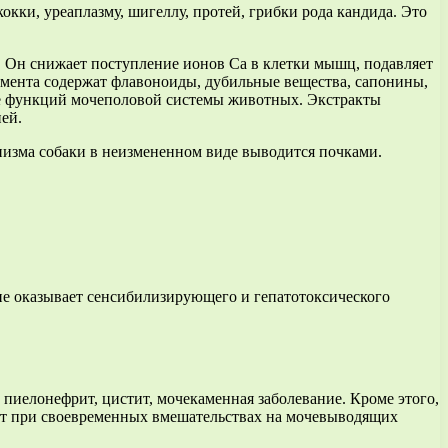
кки, уреаплазму, шигеллу, протей, грибки рода кандида. Это
 Он снижает поступление ионов Ca в клетки мышц, подавляет
амента содержат флавоноиды, дубильные вещества, сапонины,
ие функций мочеполовой системы животных. Экстракты
ей.
низма собаки в неизмененном виде выводится почками.
 не оказывает сенсибилизирующего и гепатотоксического
пиелонефрит, цистит, мочекаменная заболевание. Кроме этого,
ают при своевременных вмешательствах на мочевыводящих