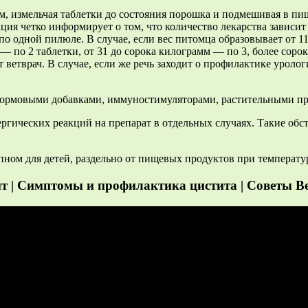
ом, измельчая таблетки до состояния порошка и подмешивая в 
кция четко информирует о том, что количество лекарства зависит 
по одной пилюле. В случае, если вес питомца образовывает от 11
— по 2 таблетки, от 31 до сорока килограмм — по 3, более сорок
ветврач. В случае, если же речь заходит о профилактике урологи
 кормовыми добавками, иммуностимуляторами, растительными пр
ргических реакций на препарат в отдельных случаях. Такие обс
пном для детей, раздельно от пищевых продуктов при температуре
т | Симптомы и профилактика цистита | Советы В