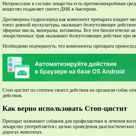
Нитроксолин в составе лекарства есть противомикробным сред
вещество подавляет синтез ДНК в бактериях.
Дротаверина гидрохлорид как компонент препарата владеет м
тонус ровной мускулатуры, оказывает болеутоляющее действие
эфирные масла, минералы, витамины. Все эти биологически а
лекарственных трав оказывают болеутоляющее действие при м
Необходимо подчеркнуть, что компоненты препарата превосхо
Стоп-цистит по степени своего действия на организм собак о
действия.
Как верно использовать Стоп-цистит
Препарат назначают собаким для профилактики и лечения воспа
лекарство употребляется с целью проведения диагностических
дорогах животных.