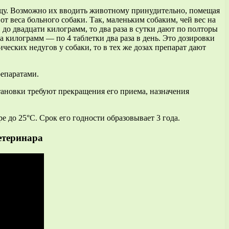
пищу. Возможно их вводить животному принудительно, помещая
от веса больного собаки. Так, маленьким собаким, чей вес на
 до двадцати килограмм, то два раза в сутки дают по полторы
а килограмм — по 4 таблетки два раза в день. Это дозировки
ческих недугов у собаки, то в тех же дозах препарат дают
епаратами.
тановки требуют прекращения его приема, назначения
 до 25°С. Срок его годности образовывает 3 года.
етеринара