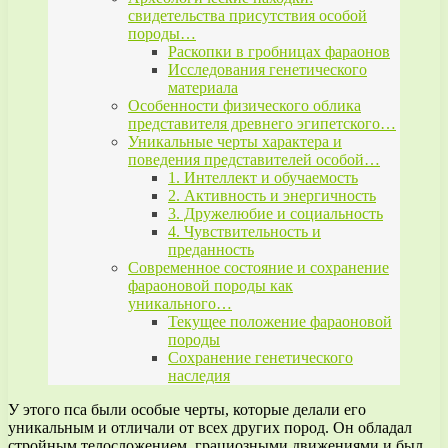
свидетельства присутствия особой
породы…
Раскопки в гробницах фараонов
Исследования генетического
материала
Особенности физического облика
представителя древнего эгипетского…
Уникальные черты характера и
поведения представителей особой…
1. Интеллект и обучаемость
2. Активность и энергичность
3. Дружелюбие и социальность
4. Чувствительность и
преданность
Современное состояние и сохранение
фараоновой породы как
уникального…
Текущее положение фараоновой
породы
Сохранение генетического
наследия
У этого пса были особые черты, которые делали его
уникальным и отличали от всех других пород. Он обладал
стройным телосложением, грациозными движениями и был