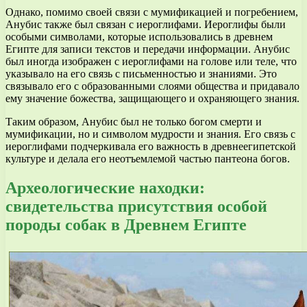
Однако, помимо своей связи с мумификацией и погребением,
Анубис также был связан с иероглифами. Иероглифы были
особыми символами, которые использовались в древнем
Египте для записи текстов и передачи информации. Анубис
был иногда изображен с иероглифами на голове или теле, что
указывало на его связь с письменностью и знаниями. Это
связывало его с образованными слоями общества и придавало
ему значение божества, защищающего и охраняющего знания.
Таким образом, Анубис был не только богом смерти и
мумификации, но и символом мудрости и знания. Его связь с
иероглифами подчеркивала его важность в древнеегипетской
культуре и делала его неотъемлемой частью пантеона богов.
Археологические находки:
свидетельства присутствия особой
породы собак в Древнем Египте