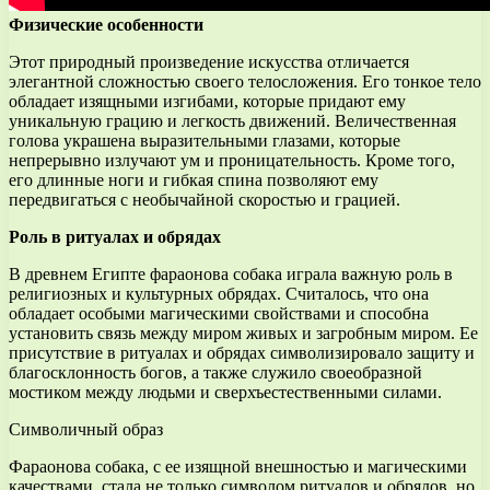
Физические особенности
Этот природный произведение искусства отличается
элегантной сложностью своего телосложения. Его тонкое тело
обладает изящными изгибами, которые придают ему
уникальную грацию и легкость движений. Величественная
голова украшена выразительными глазами, которые
непрерывно излучают ум и проницательность. Кроме того,
его длинные ноги и гибкая спина позволяют ему
передвигаться с необычайной скоростью и грацией.
Роль в ритуалах и обрядах
В древнем Египте фараонова собака играла важную роль в
религиозных и культурных обрядах. Считалось, что она
обладает особыми магическими свойствами и способна
установить связь между миром живых и загробным миром. Ее
присутствие в ритуалах и обрядах символизировало защиту и
благосклонность богов, а также служило своеобразной
мостиком между людьми и сверхъестественными силами.
Символичный образ
Фараонова собака, с ее изящной внешностью и магическими
качествами, стала не только символом ритуалов и обрядов, но