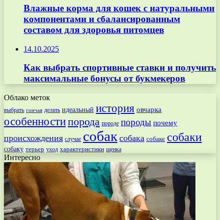
Влажные корма для кошек с натуральными
компонентами и сбалансированным
составом для здоровья питомцев
14.10.2025
Как выбрать спортивные ставки и получить
максимальные бонусы от букмекеров
Облако меток
история
овчарка
идеальный
выбрать
делать
гончая
особенности
порода
породы
почему
породе
собак
собаки
происхождения
собака
собаке
случае
собаку
терьер
характеристики
щенка
уход
Интересно