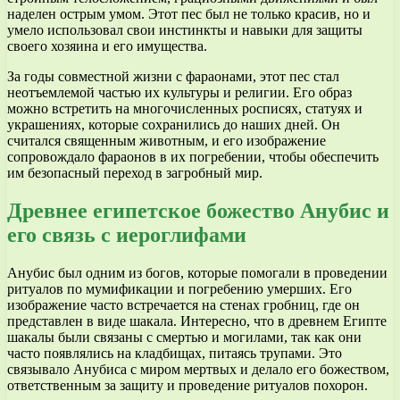
наделен острым умом. Этот пес был не только красив, но и
умело использовал свои инстинкты и навыки для защиты
своего хозяина и его имущества.
За годы совместной жизни с фараонами, этот пес стал
неотъемлемой частью их культуры и религии. Его образ
можно встретить на многочисленных росписях, статуях и
украшениях, которые сохранились до наших дней. Он
считался священным животным, и его изображение
сопровождало фараонов в их погребении, чтобы обеспечить
им безопасный переход в загробный мир.
Древнее египетское божество Анубис и
его связь с иероглифами
Анубис был одним из богов, которые помогали в проведении
ритуалов по мумификации и погребению умерших. Его
изображение часто встречается на стенах гробниц, где он
представлен в виде шакала. Интересно, что в древнем Египте
шакалы были связаны с смертью и могилами, так как они
часто появлялись на кладбищах, питаясь трупами. Это
связывало Анубиса с миром мертвых и делало его божеством,
ответственным за защиту и проведение ритуалов похорон.