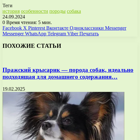
Теги
история
особенности
породы
собака
24.09.2024
0
Время чтения: 5 мин.
Facebook
X
Pinterest
Вконтакте
Одноклассники
Messenger
Messenger
WhatsApp
Telegram
Viber
Печатать
ПОХОЖИЕ СТАТЬИ
Пражский крысарик — порода собак, идеально
подходящая для домашнего содержания…
19.02.2025