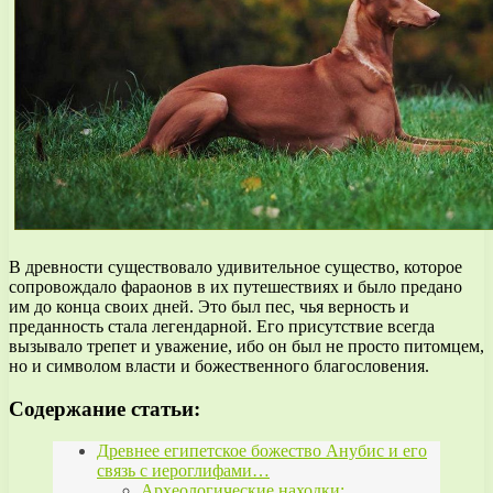
В древности существовало удивительное существо, которое
сопровождало фараонов в их путешествиях и было предано
им до конца своих дней. Это был пес, чья верность и
преданность стала легендарной. Его присутствие всегда
вызывало трепет и уважение, ибо он был не просто питомцем,
но и символом власти и божественного благословения.
Содержание статьи:
Древнее египетское божество Анубис и его
связь с иероглифами…
Археологические находки: