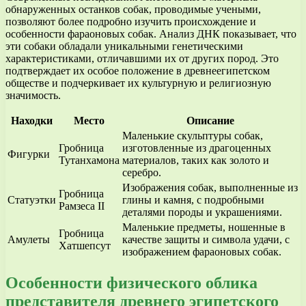
обнаруженных останков собак, проводимые учеными,
позволяют более подробно изучить происхождение и
особенности фараоновых собак. Анализ ДНК показывает, что
эти собаки обладали уникальными генетическими
характеристиками, отличавшими их от других пород. Это
подтверждает их особое положение в древнеегипетском
обществе и подчеркивает их культурную и религиозную
значимость.
Находки
Место
Описание
Маленькие скульптуры собак,
Гробница
изготовленные из драгоценных
Фигурки
Тутанхамона
материалов, таких как золото и
серебро.
Изображения собак, выполненные из
Гробница
Статуэтки
глины и камня, с подробными
Рамзеса II
деталями породы и украшениями.
Маленькие предметы, ношенные в
Гробница
Амулеты
качестве защиты и символа удачи, с
Хатшепсут
изображением фараоновых собак.
Особенности физического облика
представителя древнего эгипетского