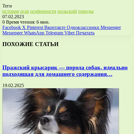
Теги
история
огар
особенности
польский
породы
07.02.2023
0
Время чтения: 6 мин.
Facebook
X
Pinterest
Вконтакте
Одноклассники
Messenger
Messenger
WhatsApp
Telegram
Viber
Печатать
ПОХОЖИЕ СТАТЬИ
Пражский крысарик — порода собак, идеально
подходящая для домашнего содержания…
19.02.2025