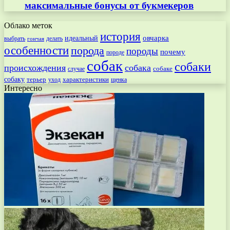
максимальные бонусы от букмекеров
Облако меток
история
овчарка
идеальный
выбрать
делать
гончая
особенности
порода
породы
почему
породе
собак
собаки
происхождения
собака
собаке
случае
собаку
терьер
характеристики
щенка
уход
Интересно