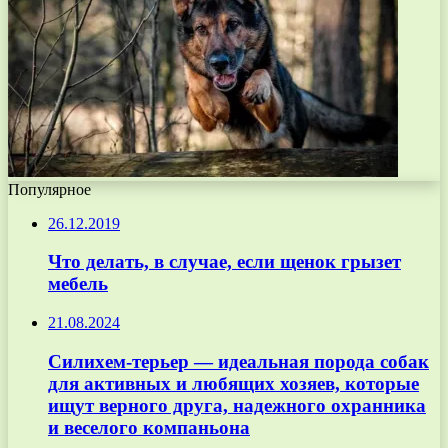
Популярное
26.12.2019
Что делать, в случае, если щенок грызет
мебель
21.08.2024
Силихем-терьер — идеальная порода собак
для активных и любящих хозяев, которые
ищут верного друга, надежного охранника
и веселого компаньона