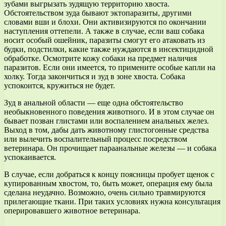
зубами выгрызать зудящую территорию хвоста.
Обстоятельством зуда бывают эктопаразиты, другими
словами вши и блохи. Они активизируются по окончании
наступления оттепели. А также в случае, если ваш собака
носит особый ошейник, паразиты смогут его атаковать из
будки, подстилки, какие также нуждаются в инсектицидной
обработке. Осмотрите кожу собаки на предмет наличия
паразитов. Если они имеется, то примените особые капли на
холку. Тогда закончиться и зуд в зоне хвоста. Собака
успокоится, кружиться не будет.
Зуд в анальной области — еще одна обстоятельство
необыкновенного поведения животного. И в этом случае он
бывает позван глистами или воспалением анальных желез.
Выход в том, дабы дать животному глистогонные средства
или вылечить воспалительный процесс посредством
ветеринара. Он прочищает параанальные железы — и собака
успокаивается.
В случае, если добраться к концу поясницы пробует щенок с
купированным хвостом, то, быть может, операция ему была
сделана неудачно. Возможно, очень сильно травмируются
прилегающие ткани. При таких условиях нужна консультация
оперировавшего животное ветеринара.