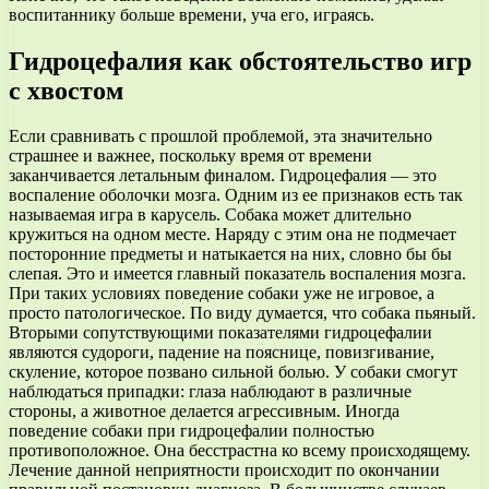
воспитаннику больше времени, уча его, играясь.
Гидроцефалия как обстоятельство игр
с хвостом
Если сравнивать с прошлой проблемой, эта значительно
страшнее и важнее, поскольку время от времени
заканчивается летальным финалом. Гидроцефалия — это
воспаление оболочки мозга. Одним из ее признаков есть так
называемая игра в карусель. Собака может длительно
кружиться на одном месте. Наряду с этим она не подмечает
посторонние предметы и натыкается на них, словно бы бы
слепая. Это и имеется главный показатель воспаления мозга.
При таких условиях поведение собаки уже не игровое, а
просто патологическое. По виду думается, что собака пьяный.
Вторыми сопутствующими показателями гидроцефалии
являются судороги, падение на пояснице, повизгивание,
скуление, которое позвано сильной болью. У собаки смогут
наблюдаться припадки: глаза наблюдают в различные
стороны, а животное делается агрессивным. Иногда
поведение собаки при гидроцефалии полностью
противоположное. Она бесстрастна ко всему происходящему.
Лечение данной неприятности происходит по окончании