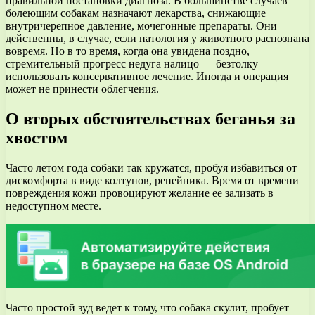
правильной постановки диагноза. В большинстве случаев
болеющим собакам назначают лекарства, снижающие
внутричерепное давление, мочегонные препараты. Они
действенны, в случае, если патология у животного распознана
вовремя. Но в то время, когда она увидена поздно,
стремительный прогресс недуга налицо — безтолку
использовать консервативное лечение. Иногда и операция
может не принести облегчения.
О вторых обстоятельствах беганья за
хвостом
Часто летом года собаки так кружатся, пробуя избавиться от
дискомфорта в виде колтунов, репейника. Время от времени
повреждения кожи провоцируют желание ее зализать в
недоступном месте.
Часто простой зуд ведет к тому, что собака скулит, пробует