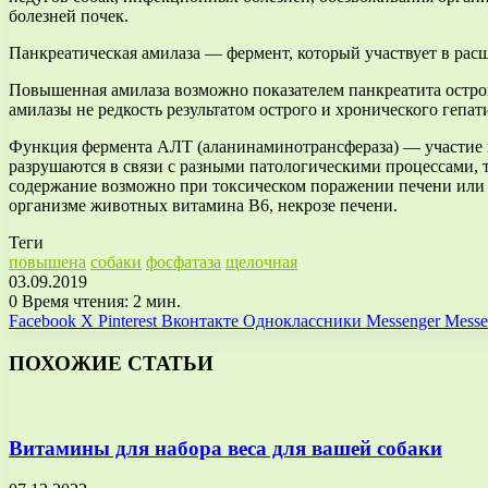
болезней почек.
Панкреатическая амилаза — фермент, который участвует в расще
Повышенная амилаза возможно показателем панкреатита остро
амилазы не редкость результатом острого и хронического гепа
Функция фермента АЛТ (аланинаминотрансфераза) — участие в о
разрушаются в связи с разными патологическими процессами, т
содержание возможно при токсическом поражении печени или е
организме животных витамина В6, некрозе печени.
Теги
повышена
собаки
фосфатаза
щелочная
03.09.2019
0
Время чтения: 2 мин.
Facebook
X
Pinterest
Вконтакте
Одноклассники
Messenger
Messe
ПОХОЖИЕ СТАТЬИ
Витамины для набора веса для вашей собаки