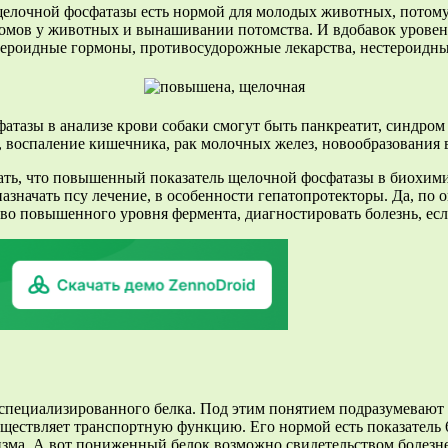
лочной фосфатазы есть нормой для молодых животных, потому, ч
омов у животных и вынашивании потомства. И вдобавок уровень 
стероидные гормоны, противосудорожные лекарства, нестероидн
тазы в анализе крови собаки смогут быть панкреатит, синдром
, воспаление кишечника, рак молочных желез, новообразования 
ть, что повышенный показатель щелочной фосфатазы в биохимич
 назначать псу лечение, в особенности гепатопротекторы. Да, по
о повышенного уровня фермента, диагностировать болезнь, если
неспециализированного белка. Под этим понятием подразумеваю
уществляет транспортную функцию. Его нормой есть показатель 
зма. А вот пониженный белок возможно свидетельством болезне