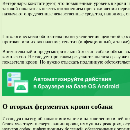
Ветеринары констатируют, что повышенный уровень в крови ще
таковой показатель не есть отклонением при заживлении перел
назначают определенные лекарственные средства, например, 
Патологическими обстоятельствами увеличения щелочной фосфа
протоков или их воспаление, гепатит (инфекционный, а также)
Внимательный и предусмотрительный хозяин собаки обязан зна
комплексно. Не следует при таком результате анализа сразу же
показатели крови. Но нужно отыскать подлинную обстоятельств
О вторых ферментах крови собаки
Исследуя плазму, обращают внимание и на количество в ней 
белок участвует в свертывании крови, иммунных реакциях, ос
недугов собак, инфекционных болезней, обезвоживания органи