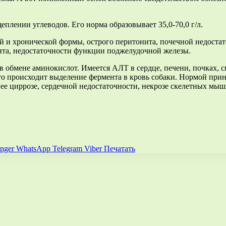
плении углеводов. Его норма образовывает 35,0-70,0 г/л.
й и хронической формы, острого перитонита, почечной недоста
тита, недостаточности функции поджелудочной железы.
бмене аминокислот. Имеется АЛТ в сердце, печени, почках, ске
о происходит выделение фермента в кровь собаки. Нормой приня
е циррозе, сердечной недостаточности, некрозе скелетных мыш
nger
WhatsApp
Telegram
Viber
Печатать