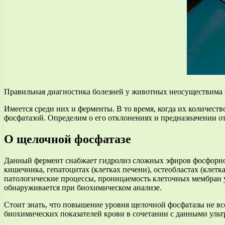
Правильная диагностика болезней у животных неосуществима б
Имеется среди них и ферменты. В то время, когда их количес
фосфатазой. Определим о его отклонениях и предназначении о
О щелочной фосфатазе
Данный фермент снабжает гидролиз сложных эфиров фосфорной к
кишечника, гепатоцитах (клетках печени), остеобластах (клетк
патологические процессы, проницаемость клеточных мембран у
обнаруживается при биохимическом анализе.
Стоит знать, что повышение уровня щелочной фосфатазы не все
биохимических показателей крови в сочетании с данными ультр