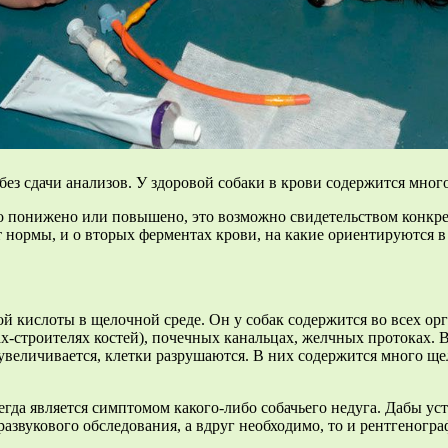
ез сдачи анализов. У здоровой собаки в крови содержится много
тво понижено или повышено, это возможно свидетельством конк
т нормы, и о вторых ферментах крови, на какие ориентируются 
ислоты в щелочной среде. Он у собак содержится во всех орган
ах-строителях костей), почечных канальцах, желчных протоках. 
величивается, клетки разрушаются. В них содержится много ще
гда является симптомом какого-либо собачьего недуга. Дабы ус
азвукового обследования, а вдруг необходимо, то и рентгеногра