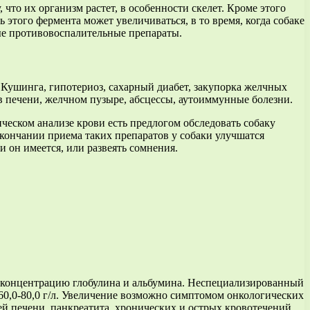
то их организм растет, в особенности скелет. Кроме этого
этого фермента может увеличиваться, в то время, когда собаке
ые противовоспалительные препараты.
 Кушинга, гипотериоз, сахарный диабет, закупорка желчных
в печени, желчном пузыре, абсцессы, аутоиммунные болезни.
еском анализе крови есть предлогом обследовать собаку
 окончании приема таких препаратов у собаки улучшатся
 он имеется, или развеять сомнения.
т концентрацию глобулина и альбумина. Неспециализированный
60,0-80,0 г/л. Увеличение возможно симптомом онкологических
й печени, панкреатита, хронических и острых кровотечений,