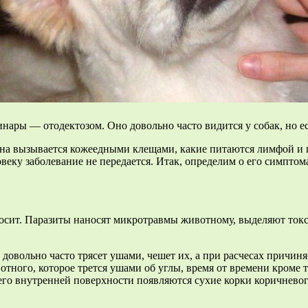
нары — отодектозом. Оно довольно часто видится у собак, но ес
она вызывается кожеедными клещами, какие питаются лимфой и 
веку заболевание не передается. Итак, определим о его симптом
иносит. Паразиты наносят микротравмы животному, выделяют то
довольно часто трясет ушами, чешет их, а при расчесах причин
ного, которое трется ушами об углы, время от времени кроме тог
а его внутренней поверхности появляются сухие корки коричнево