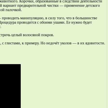
животного. Корочки, образованные в следствии деятельности
ой вариант предварительной чистки — применение детского
ной палочкой.
— проводить манипуляцию, в силу того, что в большинстве
 Процедура проводится с обоими ушами. Ее нужно будет
.
ыстричь целый волосяной покров.
 с глистами, к примеру. Но недочёт уколов — в их ядовитости.