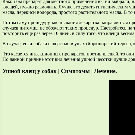
Какой бы препарат для местного применения вы ни выбрали, н
клещей, нужно размочить. Лучше это делать гигиеническим уш
масла, перекиси водорода, простого растительного масла. В то
Потом саму процедуру закапывания лекарства направляться про
случаев питомцы не обожают таких процедур. Настройтесь на т
повторить еще раз через 10 дней, в силу того, что клещи весьма
В случае, если собака с шерстью в ушах (йоркширский терьер,
Что касается инъекционных препаратов против клещей, то они б
По данной причине этот вид лечения ушной чесотки лучше дове
Ушной клещ у собак | Симптомы | Лечение.