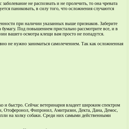
 заболевание не распознать и не пролечить, то она чревата
ется паниковать, в силу того, что осложнения случаются
енности при наличии указанных выше признаков. Заберите
а бумагу. Под повышением пристально рассмотрите все, и в
ении вашего осмотра клещи вам просто не попадутся.
авно не нужно заниматься самолечением. Так как осложненная
о и быстро. Сейчас ветеринария владеет широким спектром
н, Отоферонол, Фипронил, Амитразин, Декта, Дана, Демос,
апли на холку собаки. Среди них самыми действенными