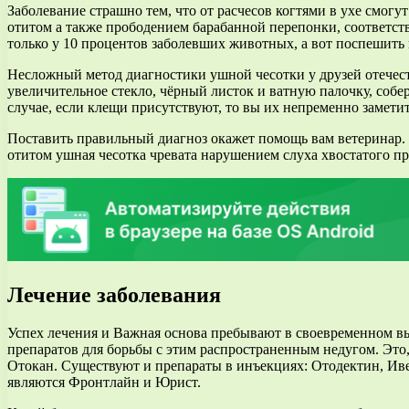
Заболевание страшно тем, что от расчесов когтями в ухе смогут
отитом а также прободением барабанной перепонки, соответств
только у 10 процентов заболевших животных, а вот поспешить
Несложный метод диагностики ушной чесотки у друзей отечес
увеличительное стекло, чёрный листок и ватную палочку, собе
случае, если клещи присутствуют, то вы их непременно замети
Поставить правильный диагноз окажет помощь вам ветеринар. Е
отитом ушная чесотка чревата нарушением слуха хвостатого пр
Лечение заболевания
Успех лечения и Важная основа пребывают в своевременном в
препаратов для борьбы с этим распространенным недугом. Это
Отокан. Существуют и препараты в инъекциях: Отодектин, Иве
являются Фронтлайн и Юрист.