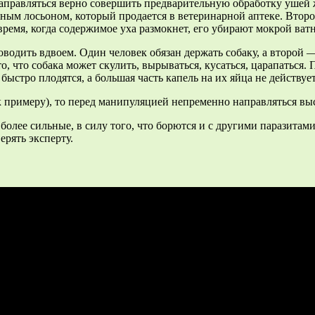
аправляться верно совершить предварительную обработку ушей 
ным лосьоном, который продается в ветеринарной аптеке. Втор
 время, когда содержимое уха размокнет, его убирают мокрой ват
водить вдвоем. Один человек обязан держать собаку, а второй 
о, что собака может скулить, вырываться, кусаться, царапаться.
 быстро плодятся, а большая часть капель на их яйца не действует
 к примеру), то перед манипуляцией непременно направляться в
олее сильные, в силу того, что борются и с другими паразитами,
рять эксперту.