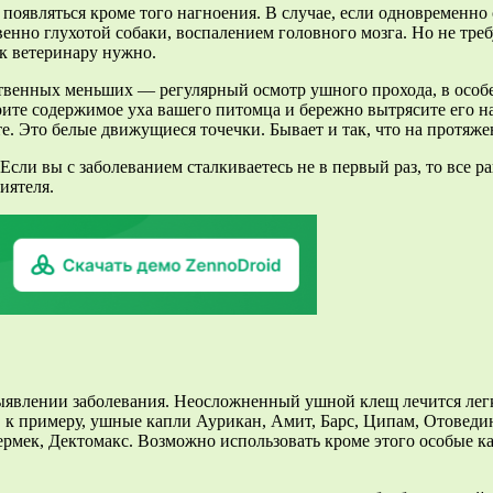
 появляться кроме того нагноения. В случае, если одновременно с
енно глухотой собаки, воспалением головного мозга. Но не требу
 к ветеринару нужно.
твенных меньших — регулярный осмотр ушного прохода, в особ
рите содержимое уха вашего питомца и бережно вытрясите его н
те. Это белые движущиеся точечки. Бывает и так, что на протяж
сли вы с заболеванием сталкиваетесь не в первый раз, то все р
иятеля.
ыявлении заболевания. Неосложненный ушной клещ лечится легк
, к примеру, ушные капли Аурикан, Амит, Барс, Ципам, Отоведи
рмек, Дектомакс. Возможно использовать кроме этого особые к