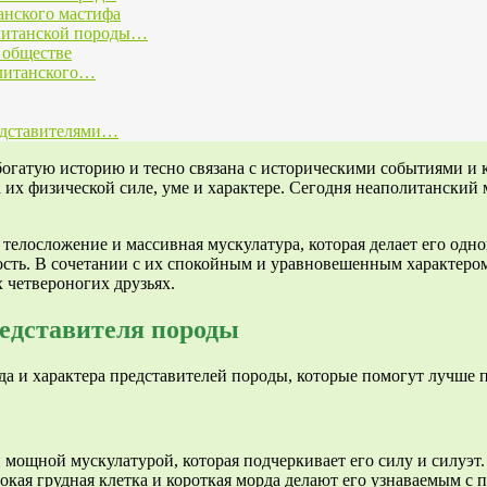
анского мастифа
олитанской породы…
 обществе
олитанского…
едставителями…
богатую историю и тесно связана с историческими событиями и 
на их физической силе, уме и характере. Сегодня неаполитански
телосложение и массивная мускулатура, которая делает его одн
сть. В сочетании с их спокойным и уравновешенным характеро
 четвероногих друзьях.
едставителя породы
а и характера представителей породы, которые помогут лучше п
мощной мускулатурой, которая подчеркивает его силу и силуэт
я грудная клетка и короткая морда делают его узнаваемым с пер