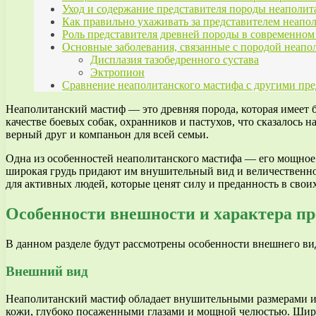
Уход и содержание представителя породы неаполит
Как правильно ухаживать за представителем неап
Роль представителя древней породы в современном
Основные заболевания, связанные с породой неап
Дисплазия тазобедренного сустава
Эктропион
Сравнение неаполитанского мастифа с другими пр
Неаполитанский мастиф — это древняя порода, которая имеет 
качестве боевых собак, охранников и пастухов, что сказалось 
верный друг и компаньон для всей семьи.
Одна из особенностей неаполитанского мастифа — его мощное 
широкая грудь придают им внушительный вид и величественно
для активных людей, которые ценят силу и преданность в своих
Особенности внешности и характера пр
В данном разделе будут рассмотрены особенности внешнего вид
Внешний вид
Неаполитанский мастиф обладает внушительными размерами и 
кожи, глубоко посаженными глазами и мощной челюстью. Широка