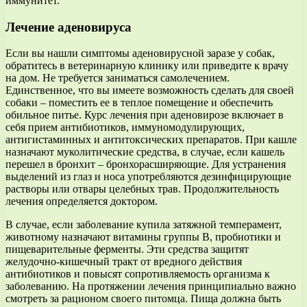
иммунитет.
Лечение аденовируса
Если вы нашли симптомы аденовирусной заразе у собак,
обратитесь в ветеринарную клинику или приведите к врачу
на дом. Не требуется заниматься самолечением.
Единственное, что вы имеете возможность сделать для своей
собаки – поместить ее в теплое помещение и обеспечить
обильное питье. Курс лечения при аденовирозе включает в
себя прием антибиотиков, иммуномодулирующих,
антигистаминных и антитоксических препаратов. При кашле
назначают муколитические средства, в случае, если кашель
перешел в бронхит – бронхорасширяющие. Для устранения
выделений из глаз и носа употребляются дезинфицирующие
растворы или отвары целебных трав. Продолжительность
лечения определяется доктором.
В случае, если заболевание купила затяжной темперамент,
животному назначают витамины группы B, пробиотики и
пищеварительные ферменты. Эти средства защитят
желудочно-кишечный тракт от вредного действия
антибиотиков и повысят сопротивляемость организма к
заболеванию. На протяжении лечения принципиально важно
смотреть за рационом своего питомца. Пища должна быть