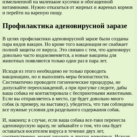
измельченной на маленькие кусочки и обогащенной
витаминами. Нужно отказаться от жирных и жареных кормов
и перейти на вареную пищу.
Профилактика аденовирусной заразе
В целях профилактики аденовирусной заразе были созданы
пара видов вакцин. Но кроме того вакцинация не снабжает
полной защиты от вируса. Это связано с тем, что аденовирус
довольно часто видоизменяется, а новые вакцины для
животных появляются только один раз в пара лет.
Исходя из этого необходимо не только проводить
вакцинацию, но и выполнять меры безопастности.
Систематично проводите гигиенические процедуры, не
допускайте переохлаждений, а при прогулке следите, дабы
ваша собака не контактировала с бесприютными животными.
Если вы отправляетесь в место, где будет довольно много
собак (к примеру, на выставку), убедитесь, что там соблюдены
все нужные условия для раздельного содержания собак.
И, наконец: в случае, если ваша собака все-таки перенесла
аденовирусную заразу, не забывайте о том, что она будет
оставаться носителем вируса в течение двух лет,
соответственно, может заразить и других животных. Исходя