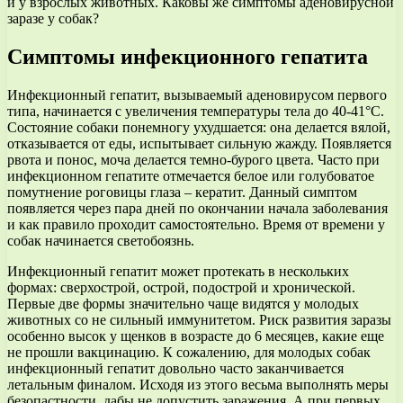
и у взрослых животных. Каковы же симптомы аденовирусной
заразе у собак?
Симптомы инфекционного гепатита
Инфекционный гепатит, вызываемый аденовирусом первого
типа, начинается с увеличения температуры тела до 40-41°C.
Состояние собаки понемногу ухудшается: она делается вялой,
отказывается от еды, испытывает сильную жажду. Появляется
рвота и понос, моча делается темно-бурого цвета. Часто при
инфекционном гепатите отмечается белое или голубоватое
помутнение роговицы глаза – кератит. Данный симптом
появляется через пара дней по окончании начала заболевания
и как правило проходит самостоятельно. Время от времени у
собак начинается светобоязнь.
Инфекционный гепатит может протекать в нескольких
формах: сверхострой, острой, подострой и хронической.
Первые две формы значительно чаще видятся у молодых
животных со не сильный иммунитетом. Риск развития заразы
особенно высок у щенков в возрасте до 6 месяцев, какие еще
не прошли вакцинацию. К сожалению, для молодых собак
инфекционный гепатит довольно часто заканчивается
летальным финалом. Исходя из этого весьма выполнять меры
безопастности, дабы не допустить заражения. А при первых