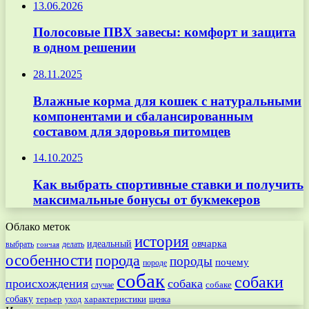
13.06.2026
Полосовые ПВХ завесы: комфорт и защита
в одном решении
28.11.2025
Влажные корма для кошек с натуральными
компонентами и сбалансированным
составом для здоровья питомцев
14.10.2025
Как выбрать спортивные ставки и получить
максимальные бонусы от букмекеров
Облако меток
история
овчарка
идеальный
выбрать
делать
гончая
особенности
порода
породы
почему
породе
собак
собаки
происхождения
собака
собаке
случае
собаку
терьер
характеристики
щенка
уход