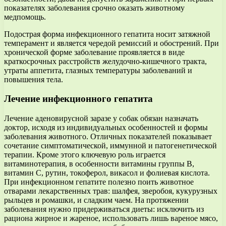
показателях заболевания срочно оказать животному
медпомощь.
Подострая форма инфекционного гепатита носит затяжной
темперамент и является чередой ремиссий и обострений. При
хронической форме заболевание проявляется в виде
краткосрочных расстройств желудочно-кишечного тракта,
утраты аппетита, глазных температуры заболеваний и
повышения тела.
Лечение инфекционного гепатита
Лечение аденовирусной заразе у собак обязан назначать
доктор, исходя из индивидуальных особенностей и формы
заболевания животного. Отличных показателей показывает
сочетание симптоматической, иммунной и патогенетической
терапии. Кроме этого ключевую роль играется
витаминотерапия, в особенности витамины группы B,
витамин C, рутин, токоферол, викасол и фолиевая кислота.
При инфекционном гепатите полезно поить животное
отварами лекарственных трав: шалфея, зверобоя, кукурузных
рыльцев и ромашки, и сладким чаем. На протяжении
заболевания нужно придерживаться диеты: исключить из
рациона жирное и жареное, использовать лишь вареное мясо,