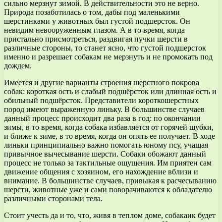
сильно мерзнут зимой. В действительности это не верно.
Природа позаботилась о том, дабы под маленькими
шерстинками у животных был густой подшерсток. Он
невидим невооруженным глазом. А в то время, когда
пристально присмотреться, раздвигая пучки шерсти в
различные стороны, то станет ясно, что густой подшерсток
именно и разрешает собакам не мерзнуть и не промокать под
дождем.
Имеется и другие варианты строения шерстного покрова
собак: короткая ость и слабый подшёрсток или длинная ость и
обильный подшёрсток. Представители короткошерстных
пород имеют выраженную линьку. В большинстве случаев
данный процесс происходит два раза в год: по окончании
зимы, в то время, когда собака избавляется от горячей шубки,
и ближе к зиме, в то время, когда он опять ее получает. В ходе
линьки принципиально важно помогать юному псу, учащая
привычное вычесывание шерсти. Собаки обожают данный
процесс не только за тактильные ощущения. Им приятен сам
движение общения с хозяином, его нахождение вблизи и
внимание. В большинстве случаев, привыкая к расчесыванию
шерсти, животные уже и сами поворачиваются к обладателю
различными сторонами тела.
Стоит учесть да и то, что, живя в теплом доме, собакаик будет