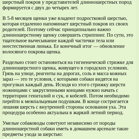
шерстный покров у представителей длинношерстных пород
формируется с двух до четырех лет.
В 5-8 месяцев щенки уже владеют подростковой шерстью,
которая отдаленно напоминает шерстный покров их своих
родителей. Поэтому сейчас принципиально важно
длинношерстному щенку совершить стриппинг. По сути, это
тщательное вычесывание каждой частички тела или
неестественная линька. Ее конечный итог — обновление
волосяного покрова щенка.
Раздельно стоит остановиться на гигиенической стрижке для
длинношерстного щенка, живущего в городских условиях.
Грязь на улице, реагенты на дорогах, соль и масса кожных
зараз — это те условия, с которыми собаки видятся на
прогулках каждый день. Исходя из этого стрижку шерсти
ножницами с закругленными концами нужно начать с
территории гениталий и сук, и кобелей. Потом необходимо
перейти к межпальцевым подушкам. В конце состригается
лишняя шерсть с внутренней стороны основания уха. Эта
процедура особенно актуальна в жаркий летний период.
Умелые собаководы советуют независимо от породы
длинношерстной собаки иметь в домашнем арсенале такие
предметы ухода за шерстью: