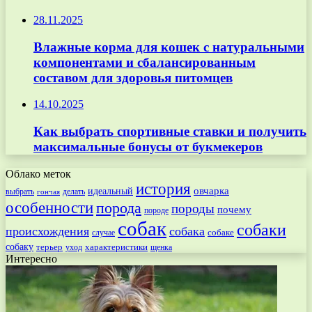
28.11.2025
Влажные корма для кошек с натуральными
компонентами и сбалансированным
составом для здоровья питомцев
14.10.2025
Как выбрать спортивные ставки и получить
максимальные бонусы от букмекеров
Облако меток
история
овчарка
идеальный
выбрать
делать
гончая
особенности
порода
породы
почему
породе
собак
собаки
происхождения
собака
собаке
случае
собаку
терьер
характеристики
щенка
уход
Интересно