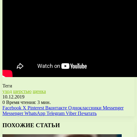
Теги
уход
шерстью
щенка
10.12.2019
0
Время чтения: 3 мин.
Facebook
X
Pinterest
Вконтакте
Одноклассники
Messenger
Messenger
WhatsApp
Telegram
Viber
Печатать
ПОХОЖИЕ СТАТЬИ