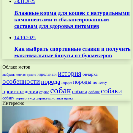
28.11.2025
Влажные корма для кошек с натуральными
компонентами и сбалансированным
составом для здоровья питомцев
14.10.2025
Как выбрать спортивные ставки и получить
максимальные бонусы от букмекеров
Облако меток
история
овчарка
идеальный
выбрать
делать
гончая
особенности
порода
породы
почему
породе
собак
собаки
происхождения
собака
собаке
случае
собаку
терьер
характеристики
щенка
уход
Интересно