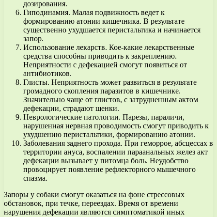
дозирования.
Гиподинамия. Малая подвижность ведет к
формированию атонии кишечника. В результате
существенно ухудшается перистальтика и начинается
запор.
Использование лекарств. Кое-какие лекарственные
средства способны приводить к закреплению.
Неприятности с дефекацией смогут появиться от
антибиотиков.
Глисты. Неприятность может развиться в результате
громадного скопления паразитов в кишечнике.
Значительно чаще от глистов, с затрудненным актом
дефекации, страдают щенки.
Неврологические патологии. Парезы, параличи,
нарушенная нервная проводимость смогут приводить к
ухудшению перистальтики, формированию атонии.
Заболевания заднего прохода. При геморрое, абсцессах в
территории ануса, воспалении параанальных желез акт
дефекации вызывает у питомца боль. Неудобство
провоцирует появление рефлекторного мышечного
спазма.
Запоры у собаки смогут оказаться на фоне стрессовых
обстановок, при течке, переездах. Время от времени
нарушения дефекации являются симптоматикой иных