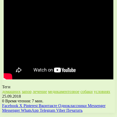
Теги
домашних
запор
лечение
медикаментозное
собаки
условиях
25.09.2018
0
Время чтения: 7 мин.
Facebook
X
Pinterest
Вконтакте
Одноклассники
Messenger
Messenger
WhatsApp
Telegram
Viber
Печатать