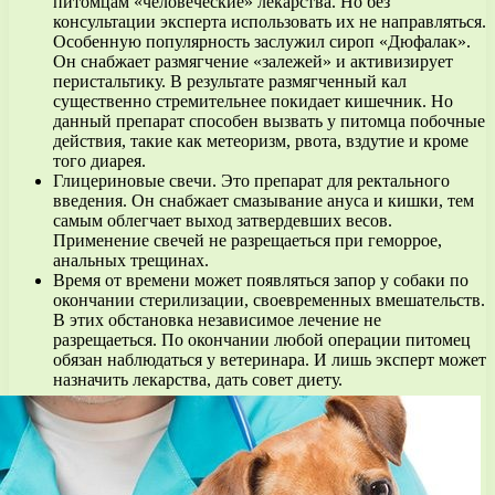
питомцам «человеческие» лекарства. Но без
консультации эксперта использовать их не направляться.
Особенную популярность заслужил сироп «Дюфалак».
Он снабжает размягчение «залежей» и активизирует
перистальтику. В результате размягченный кал
существенно стремительнее покидает кишечник. Но
данный препарат способен вызвать у питомца побочные
действия, такие как метеоризм, рвота, вздутие и кроме
того диарея.
Глицериновые свечи. Это препарат для ректального
введения. Он снабжает смазывание ануса и кишки, тем
самым облегчает выход затвердевших весов.
Применение свечей не разрещаеться при геморрое,
анальных трещинах.
Время от времени может появляться запор у собаки по
окончании стерилизации, своевременных вмешательств.
В этих обстановка независимое лечение не
разрещаеться. По окончании любой операции питомец
обязан наблюдаться у ветеринара. И лишь эксперт может
назначить лекарства, дать совет диету.