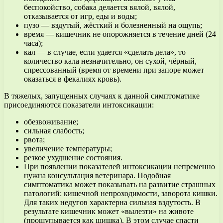
беспокойство, собака делается вялой, вялой,
отказывается от игр, еды и воды;
пузо — вздутый, жёсткий и болезненный на ощупь;
время — кишечник не опорожняется в течение дней (24
часа);
кал — в случае, если удается «сделать дела», то
количество кала незначительно, он сухой, чёрный,
спрессованный (время от времени при запоре может
оказаться в фекалиях кровь).
В тяжелых, запущенных случаях к данной симптоматике
присоединяются показатели интоксикации:
обезвоживание;
сильная слабость;
рвота;
увеличение температуры;
резкое ухудшение состояния.
При появлении показателей интоксикации непременно
нужна консультация ветеринара. Подобная
симптоматика может показывать на развитие страшных
патологий: кишечной непроходимости, заворота кишки.
Для таких недугов характерна сильная вздутость. В
результате кишечник может «вылезти» на животе
(прощупывается как шишка). В этом случае спасти