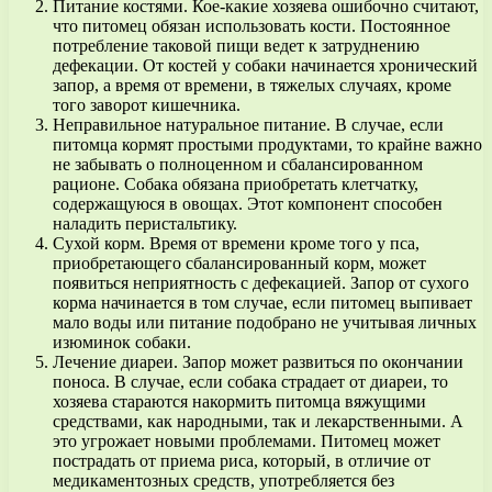
Питание костями. Кое-какие хозяева ошибочно считают,
что питомец обязан использовать кости. Постоянное
потребление таковой пищи ведет к затруднению
дефекации. От костей у собаки начинается хронический
запор, а время от времени, в тяжелых случаях, кроме
того заворот кишечника.
Неправильное натуральное питание. В случае, если
питомца кормят простыми продуктами, то крайне важно
не забывать о полноценном и сбалансированном
рационе. Собака обязана приобретать клетчатку,
содержащуюся в овощах. Этот компонент способен
наладить перистальтику.
Сухой корм. Время от времени кроме того у пса,
приобретающего сбалансированный корм, может
появиться неприятность с дефекацией. Запор от сухого
корма начинается в том случае, если питомец выпивает
мало воды или питание подобрано не учитывая личных
изюминок собаки.
Лечение диареи. Запор может развиться по окончании
поноса. В случае, если собака страдает от диареи, то
хозяева стараются накормить питомца вяжущими
средствами, как народными, так и лекарственными. А
это угрожает новыми проблемами. Питомец может
пострадать от приема риса, который, в отличие от
медикаментозных средств, употребляется без