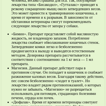
человека, весьма страшны для пса. Так, популярные
лекарства типа «Бисакодил», «Гутталакс» приводят к
резкому сокращению мышц около затвердевших весов.
Это может привести к травмированию кишечника, а
время от времени и к разрывам. В зависимости от
обстановки ветеринары смогут порекомендовать
следующие лекарства от запора у собаки.
«Бимин». Препарат представляет собой маслянистую
жидкость, не владеющую запахом. Потребление
лекарства снабжает обволакивание кишечных стенок.
Затвердевшие комки легко и безболезненно
продвигаются к выходу и выводятся естественным
методом. Дозировка препарата рассчитывается в
соответствии с соотношению: на 1 кг веса — 1 мл
препарата.
Магнезия. Данный препарат действует пара в
противном случае. Он попадает в кишечник и снабжает
разжижение каловых весов. Благодаря такому действию,
пес совсем безболезненно «сходит в туалет». Но
лекарство владеет рядом противопоказаний, о которых
нужно не забывать. «Магнезию» не разрещаеться
использовать для питомцев, страдающих болезнями
печени, сердца или почек.
«Дюфалак». Время от времени ветеринары советуют