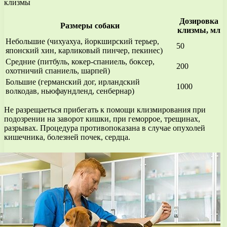
клизмы
Дозировка
Размеры собаки
клизмы, мл
Небольшие (чихуахуа, йоркширский терьер,
50
японский хин, карликовый пинчер, пекинес)
Средние (питбуль, кокер-спаниель, боксер,
200
охотничий спаниель, шарпей)
Большие (германский дог, ирландский
1000
волкодав, ньюфаундленд, сенбернар)
Не разрещаеться прибегать к помощи клизмирования при
подозрении на заворот кишки, при геморрое, трещинах,
разрывах. Процедура противопоказана в случае опухолей
кишечника, болезней почек, сердца.