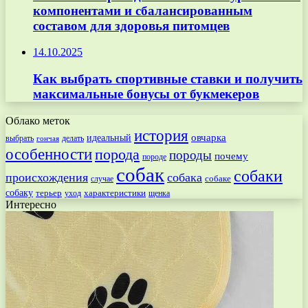
компонентами и сбалансированным
составом для здоровья питомцев
14.10.2025
Как выбрать спортивные ставки и получить
максимальные бонусы от букмекеров
Облако меток
история
овчарка
идеальный
выбрать
делать
гончая
особенности
порода
породы
почему
породе
собак
собаки
происхождения
собака
собаке
случае
собаку
терьер
характеристики
щенка
уход
Интересно