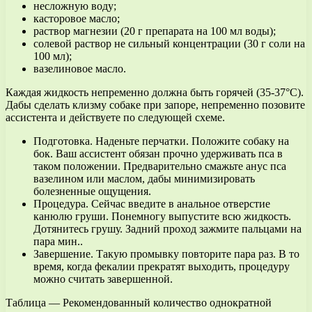
несложную воду;
касторовое масло;
раствор магнезии (20 г препарата на 100 мл воды);
солевой раствор не сильный концентрации (30 г соли на
100 мл);
вазелиновое масло.
Каждая жидкость непременно должна быть горячей (35-37°С).
Дабы сделать клизму собаке при запоре, непременно позовите
ассистента и действуете по следующей схеме.
Подготовка. Наденьте перчатки. Положите собаку на
бок. Ваш ассистент обязан прочно удерживать пса в
таком положении. Предварительно смажьте анус пса
вазелином или маслом, дабы минимизировать
болезненные ощущения.
Процедура. Сейчас введите в анальное отверстие
канюлю груши. Понемногу выпустите всю жидкость.
Дотянитесь грушу. Задний проход зажмите пальцами на
пара мин..
Завершение. Такую промывку повторите пара раз. В то
время, когда фекалии прекратят выходить, процедуру
можно считать завершенной.
Таблица — Рекомендованный количество однократной