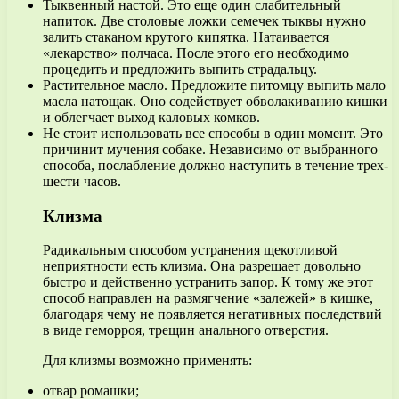
Тыквенный настой. Это еще один слабительный
напиток. Две столовые ложки семечек тыквы нужно
залить стаканом крутого кипятка. Натаивается
«лекарство» полчаса. После этого его необходимо
процедить и предложить выпить страдальцу.
Растительное масло. Предложите питомцу выпить мало
масла натощак. Оно содействует обволакиванию кишки
и облегчает выход каловых комков.
Не стоит использовать все способы в один момент. Это
причинит мучения собаке. Независимо от выбранного
способа, послабление должно наступить в течение трех-
шести часов.
Клизма
Радикальным способом устранения щекотливой
неприятности есть клизма. Она разрешает довольно
быстро и действенно устранить запор. К тому же этот
способ направлен на размягчение «залежей» в кишке,
благодаря чему не появляется негативных последствий
в виде геморроя, трещин анального отверстия.
Для клизмы возможно применять:
отвар ромашки;