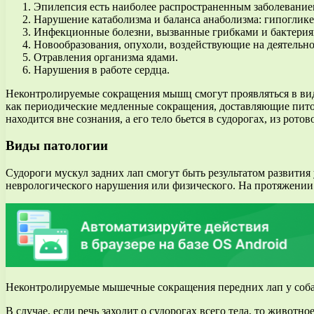
Эпилепсия есть наиболее распространенным заболевание
Нарушение катаболизма и баланса анаболизма: гипоглике
Инфекционные болезни, вызванные грибками и бактериям
Новообразования, опухоли, воздействующие на деятельно
Отравления организма ядами.
Нарушения в работе сердца.
Неконтролируемые сокращения мышц смогут проявляться в виде
как периодические медленные сокращения, доставляющие пито
находится вне сознания, а его тело бьется в судорогах, из рот
Виды патологии
Судороги мускул задних лап смогут быть результатом развития у
неврологического нарушения или физического. На протяжении п
Неконтролируемые мышечные сокращения передних лап у собак
В случае, если речь заходит о судорогах всего тела, то животн