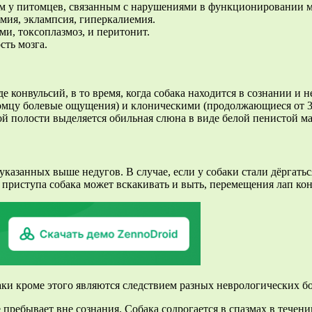
м у питомцев, связанным с нарушениями в функционировании м
мия, эклампсия, гиперкалиемия.
и, токсоплазмоз, и перитонит.
сть мозга.
 конвульсий, в то время, когда собака находится в сознании и
мцу болевые ощущения) и клоническими (продолжающиеся от 30
овой полости выделяется обильная слюна в виде белой пенистой м
казанных выше недугов. В случае, если у собаки стали дёргаться
риступа собака может вскакивать и выть, перемещения лап конт
и кроме этого являются следствием разных неврологических бо
ое пребывает вне сознания. Собака содрогается в спазмах в тече