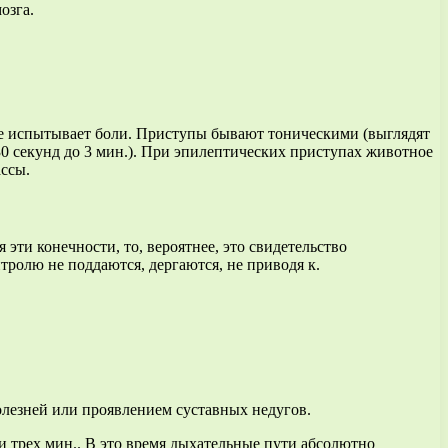
озга.
 не испытывает боли. Приступы бывают тоническими (выглядят
 секунд до 3 мин.). При эпилептических приступах животное
ассы.
 эти конечности, то, вероятнее, это свидетельство
ролю не поддаются, дергаются, не приводя к.
лезней или проявлением суставных недугов.
нии трех мин.. В это время дыхательные пути абсолютно