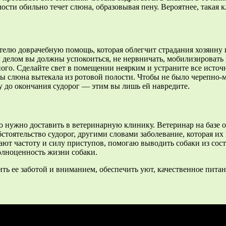
сти обильно течет слюна, образовывая пену. Вероятнее, такая к
телю доврачебную помощь, которая облегчит страдания хозяину 
 делом вы должны успокоиться, не нервничать, мобилизировать 
ого. Сделайте свет в помещении неярким и устраните все источ
абы слюна вытекала из ротовой полости. Чтобы не было черепно
 до окончания судорог — этим вы лишь ей навредите.
 нужно доставить в ветеринарную клинику. Ветеринар на базе оп
оятельство судорог, другими словами заболевание, которая их 
ют частоту и силу приступов, помогаю выводить собаки из сост
олноценность жизни собаки.
ть ее заботой и вниманием, обеспечить уют, качественное питан