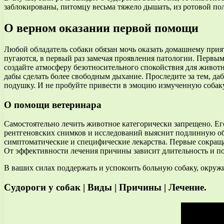
заблокированы, питомцу весьма тяжело дышать, из ротовой поло
О верном оказании первой помощи
Любой обладатель собаки обязан мочь оказать домашнему прия
пугаются, в первый раз замечая проявления патологии. Первым
создайте атмосферу безотносительного спокойствия для животн
дабы сделать более свободным дыхание. Проследите за тем, д
подушку. И не пробуйте привести в эмоцию измученную собаку
О помощи ветеринара
Самостоятельно лечить животное категорически запрещено. Его
рентгеновских снимков и исследований выяснит подлинную обст
симптоматические и специфические лекарства. Первые сокраща
От эффективности лечения причины зависит длительность и п
В ваших силах поддержать и успокоить больную собаку, окружи
Судороги у собак | Виды | Причины | Лечение.