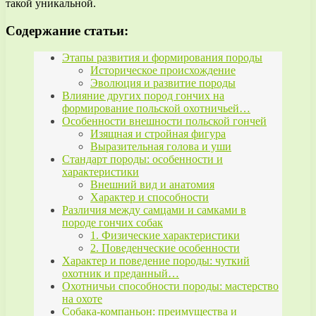
такой уникальной.
Содержание статьи:
Этапы развития и формирования породы
Историческое происхождение
Эволюция и развитие породы
Влияние других пород гончих на
формирование польской охотничьей…
Особенности внешности польской гончей
Изящная и стройная фигура
Выразительная голова и уши
Стандарт породы: особенности и
характеристики
Внешний вид и анатомия
Характер и способности
Различия между самцами и самками в
породе гончих собак
1. Физические характеристики
2. Поведенческие особенности
Характер и поведение породы: чуткий
охотник и преданный…
Охотничьи способности породы: мастерство
на охоте
Собака-компаньон: преимущества и