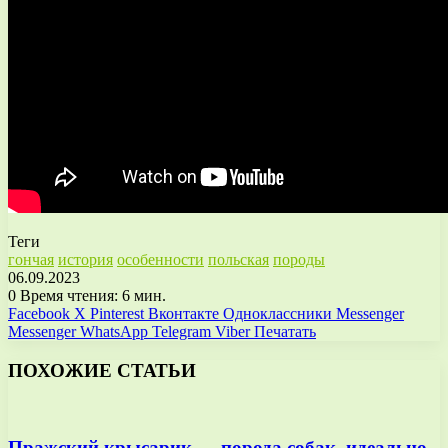
Теги
гончая
история
особенности
польская
породы
06.09.2023
0
Время чтения: 6 мин.
Facebook
X
Pinterest
Вконтакте
Одноклассники
Messenger
Messenger
WhatsApp
Telegram
Viber
Печатать
ПОХОЖИЕ СТАТЬИ
Пражский крысарик — порода собак, идеально