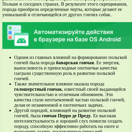
Польше и соседних странах. В результате этого скрещивания,
порода приобрела определенные черты, которые делают ее
уникальной и отличающейся от других гончих собак.
Одним из главных влияний на формирование польской
гончей была порода
баварская гончая
. Ее энергия,
выносливость и превосходные охотничьи качества
сыграли существенную роль в развитии польской
гончей.
Также значительное влияние оказала порода
голошерстный гончак
, известный своей выдающейся
чувствительностью и отличным обонянием. Эти
качества стали неотъемлемой частью польской гончей,
делая ее незаменимой в охотничьих задачах.
Другой породой, влияющей на развитие польской
гончей, была
гончая Перро де Преду
. Ее высокая
интеллектуальность и хороший слух помогли создать
породу, способную эффективно работать на охоте и
выполнять задачи, поставленные перед ней.