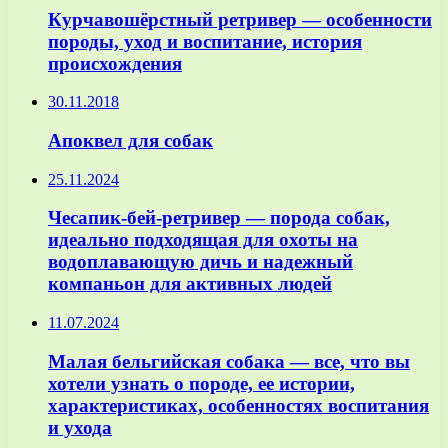
Курчавошёрстный ретривер — особенности
породы, уход и воспитание, история
происхождения
30.11.2018
Апоквел для собак
25.11.2024
Чесапик-бей-ретривер — порода собак,
идеально подходящая для охоты на
водоплавающую дичь и надежный
компаньон для активных людей
11.07.2024
Малая бельгийская собака — все, что вы
хотели узнать о породе, ее истории,
характеристиках, особенностях воспитания
и ухода