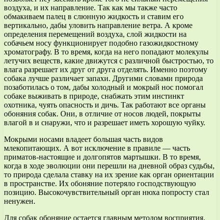
воздуха, и их направление. Так как мы также часто
обмакиваем палец в слюнную жидкость и ставим его
вертикально, дабы уловить направление ветра. А кроме
определения перемещений воздуха, слой жидкости на
собачьем носу функционирует подобно газожидкостному
хроматографу. В то время, когда на него попадают молекулы
летучих веществ, какие движутся с различной быстростью, то
влага разрешает их друг от друга отделять. Именно поэтому
собака лучше различает запахи. Другими словами природа
позаботилась о том, дабы холодный и мокрый нос помогал
собаке выживать в природе, снабжать этим инстинкт
охотника, чуять опасность и дичь. Так работают все органы
обоняния собак. Они, в отличие от носов людей, покрыты
влагой в и снаружи, что и разрешает иметь хорошую чуйку.
Мокрыми носами владеет большая часть видов
млекопитающих. А вот исключение в правиле — часть
приматов-настоящие и долгопятов мартышки. В то время,
когда в ходе эволюции они перешли на дневной образ судьбы,
то природа сделала ставку на их зрение как орган ориентации
в пространстве. Их обоняние потеряло господствующую
позицию. Высокочувствительный орган нюха попросту стал
ненужен.
Для собак обоняние остается главным методом восприятия.