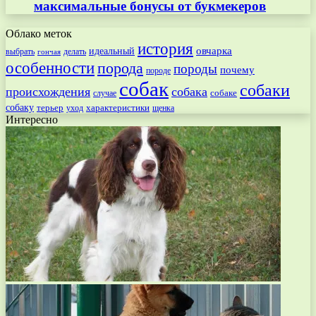
максимальные бонусы от букмекеров
Облако меток
история
овчарка
идеальный
выбрать
делать
гончая
особенности
порода
породы
почему
породе
собак
собаки
происхождения
собака
собаке
случае
собаку
терьер
характеристики
щенка
уход
Интересно