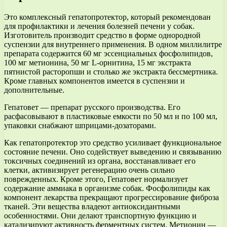
Это комплексный гепатопротектор, который рекомендован
для профилактики и лечения болезней печени у собак.
Изготовитель производит средство в форме однородной
суспензии для внутреннего применения. В одном миллилитре
препарата содержится 60 мг эссенциальных фосфолипидов,
100 мг метионина, 50 мг L-орнитина, 15 мг экстракта
пятнистой расторопши и столько же экстракта бессмертника.
Кроме главных компонентов имеется в суспензии и
дополнительные.
Гепатовет — препарат русского производства. Его
расфасовывают в пластиковые емкости по 50 мл и по 100 мл,
упаковки снабжают шприцами-дозаторами.
Как гепатопротектор это средство усиливает функциональное
состояние печени. Оно содействует выведению и связыванию
токсичных соединений из органа, восстанавливает его
клетки, активизирует регенерацию очень сильно
поврежденных. Кроме этого, Гепатовет нормализует
содержание аммиака в организме собак. Фосфолипиды как
компонент лекарства прекращают прогрессирование фиброза
тканей. Эти вещества владеют антиоксидантными
особенностями. Они делают транспортную функцию и
катализируют активность ферментных систем. Метионин —