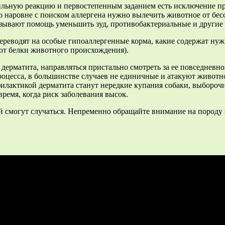
сильную реакцию и первостепенным заданием есть исключение пре
о наровне с поиском аллергена нужно вылечить животное от бес
азывают помощь уменьшить зуд, противобактериальные и другие
ереводят на особые гипоаллергенные корма, какие содержат нуж
ют белки животного происхождения).
ерматита, направляться пристально смотреть за ее повседневной 
цесса, в большинстве случаев не единичные и атакуют животное
лактикой дерматита станут нередкие купания собаки, выборочн
время, когда риск заболевания высок.
ей смогут случаться. Непременно обращайте внимание на породу 