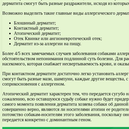
дерматита смогут быть разные раздражители, исходя из которы
Возможно выделить такие главные виды аллергического дермат
Блошиный дерматит;
Контактный дерматит;
Атопический дерматит;
Отек Квинке или ангионевротический отек;
Дерматит из-за аллергии на пищу.
Более 4/5 всех замечаемых случаев заболевания собаками алле
обстоятельством непонимания подлинной суть болезни. Для ра
насекомого, которая снабжает несвертываемость крови, и оказ
При контактном дерматите достаточно легко установить аллерге
смогут быть разные мази, шампуни, каждые другие вещества, с
соприкосновения с аллергеном.
Атопический дерматит характерен тем, что передается сугубо на
сожалению, всю оставшуюся судьбу собаке нужно будет придерж
самого момента появления дерматита хозяева собаки об данной
совершенно верно, являются ли носителями атопии ее родители
потомство собакам-носителям этого заболевания, поскольку он
передается конкретно с доминантным геном.