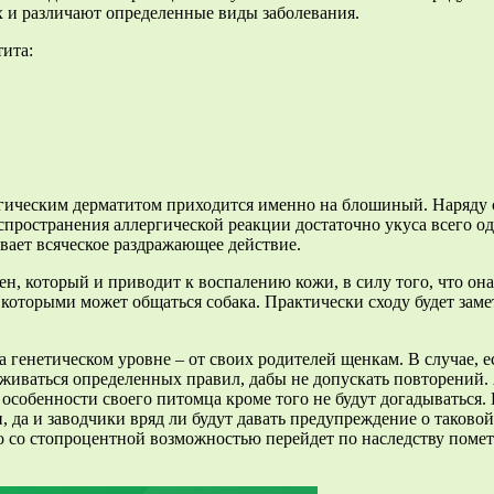
х и различают определенные виды заболевания.
ита:
ргическим дерматитом приходится именно на блошиный. Наряду с
спространения аллергической реакции достаточно укуса всего од
ывает всяческое раздражающее действие.
н, который и приводит к воспалению кожи, в силу того, что она
 которыми может общаться собака. Практически сходу будет заме
 генетическом уровне – от своих родителей щенкам. В случае, ес
иваться определенных правил, дабы не допускать повторений. А
 особенности своего питомца кроме того не будут догадываться
, да и заводчики вряд ли будут давать предупреждение о таков
о со стопроцентной возможностью перейдет по наследству помету