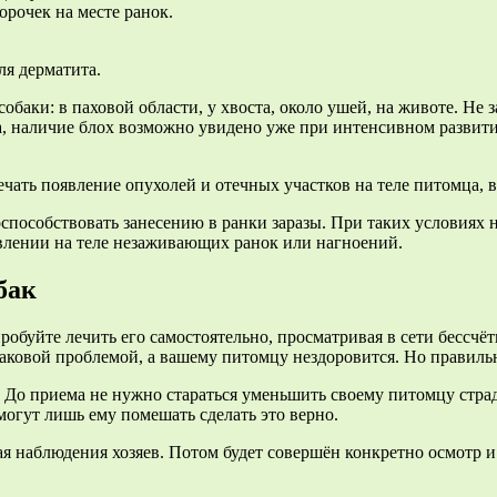
орочек на месте ранок.
ля дерматита.
обаки: в паховой области, у хвоста, около ушей, на животе. Не 
жа, наличие блох возможно увидено уже при интенсивном развит
ать появление опухолей и отечных участков на теле питомца, в
способствовать занесению в ранки заразы. При таких условиях 
явлении на теле незаживающих ранок или нагноений.
бак
робуйте лечить его самостоятельно, просматривая в сети бессчё
 таковой проблемой, а вашему питомцу нездоровится. Но правильн
. До приема не нужно стараться уменьшить своему питомцу страд
огут лишь ему помешать сделать это верно.
я наблюдения хозяев. Потом будет совершён конкретно осмотр и 