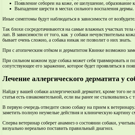
Появление себореи на коже, ее шелушение, образование к
Выпадение шерсти в местах сильного воспаления дермы.
Иные симптомы будут наблюдаться в зависимости от возбудите
Так блохи сосредотачиваются на самые влажных участках тела с
лап. В зависимости от того, как у собаки нечувствительна ко
бывает очень сложно, а собака никак не позволит о них знать.
При с атопическим отёком и дерматитом Квинке возможно замеч
При сильном кожном зуде собака может себя травмировать и по
сопутствующее его заражение, которое будет проявляться в по
Лечение аллергического дерматита у со
Найдя у вашей собаки аллергический дерматит, кроме того не п
статья есть ознакомительной, если вы ранее не сталкивались с
В первую очередь отведите свою собаку на прием к ветеринару
заметить полную неумелые действия и клиническую картину см
Сперва ветеринар соберет анамнез о состоянии собаки, учитыва
визуально нереально поставить правильный диагноз.