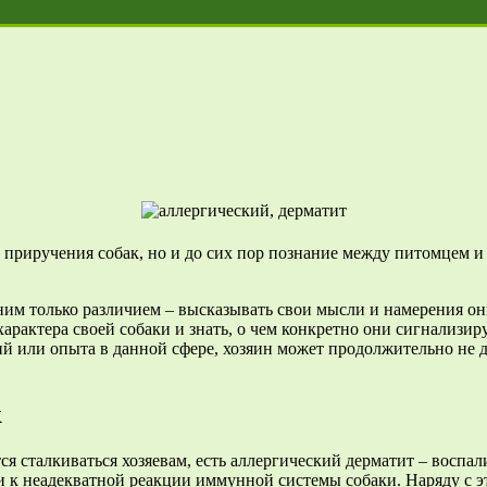
 приручения собак, но и до сих пор познание между питомцем и
дним только различием – высказывать свои мысли и намерения они
рактера своей собаки и знать, о чем конкретно они сигнализир
ий или опыта в данной сфере, хозяин может продолжительно не д
к
ся сталкиваться хозяевам, есть аллергический дерматит – воспал
ти к неадекватной реакции иммунной системы собаки. Наряду с 