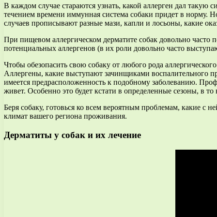
В каждом случае стараются узнать, какой аллерген дал такую 
течением времени иммунная система собаки придет в норму. Н
случаев прописывают разные мази, капли и лосьоны, какие ок
При пищевом аллергическом дерматите собак довольно часто п
потенциальных аллергенов (в их роли довольно часто выступа
Чтобы обезопасить свою собаку от любого рода аллергического д
Аллергены, какие выступают зачинщиками воспалительного про
имеется предрасположенность к подобному заболеванию. Профи
живет. Особенно это будет кстати в определенные сезоны, в то 
Беря собаку, готовься ко всем вероятным проблемам, какие с н
климат вашего региона проживания.
Дерматиты у собак и их лечение