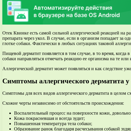
Отек Квинке есть самой сильной аллергической реакцией на р
препарата через укол. В случае, если в организм попадает за од
глотке собаки. Фактически в любых ситуациях таковой аллерг
Пищевой дерматит появляется в том случае, в то время, когда 
собаки направляться отмечать реакцию ее организма на те или
Аллергический дерматит может появляться и как следствие уж
Симптомы аллергического дерматита у 
Симптомы для всех видов аллергического дерматита в целом схо
Схожие черты независимо от обстоятельств происхождения:
Воспалительный процесс на поверхности кожи, довольно 
Кожа покрасневшая и всегда зудит;
Повышенная температура тела собаки;
Образование ранок благодаря расчесывания собакой зудя