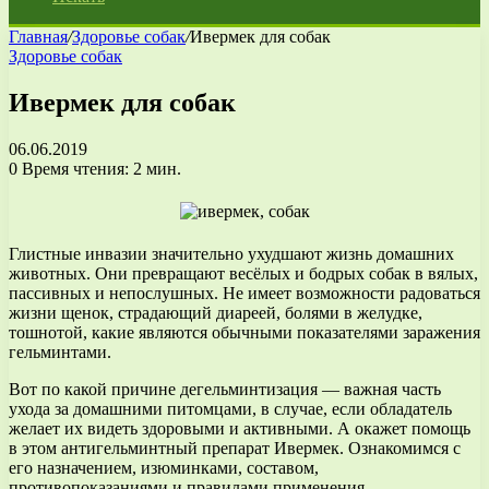
Главная
/
Здоровье собак
/
Ивермек для собак
Здоровье собак
Ивермек для собак
06.06.2019
0
Время чтения: 2 мин.
Глистные инвазии значительно ухудшают жизнь домашних
животных. Они превращают весёлых и бодрых собак в вялых,
пассивных и непослушных. Не имеет возможности радоваться
жизни щенок, страдающий диареей, болями в желудке,
тошнотой, какие являются обычными показателями заражения
гельминтами.
Вот по какой причине дегельминтизация — важная часть
ухода за домашними питомцами, в случае, если обладатель
желает их видеть здоровыми и активными. А окажет помощь
в этом антигельминтный препарат Ивермек. Ознакомимся с
его назначением, изюминками, составом,
противопоказаниями и правилами применения.