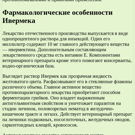
Фармакологические особенности
Ивермека
Лекарство отечественного производства выпускается в виде
однопроцентного раствора для инъекций. Один его
миллилитр содержит 10 мг главного действующего вещества
— ивермектина. Дополнительным составляющим
лекарственного средства есть витамин Е. Компонентами
ветеринарного препарата кроме этого помогают консерванты,
водно-органическая база.
Выглядит раствор Ивермек как прозрачная жидкость
желтоватого цвета. Расфасовывают его в стеклянные флаконы
различного объема. Главное активное вещество
противопаразитарного лекарства приобретают способом
ферментации грибков. Оно владеет выраженным
антигельминтным свойством и уничтожает паразитов на
стадии личинок, половозрелых нематод в желудочно-
кишечном тракте и легких. Действует ветеринарный препарат
на личинки подкожных, носоглоточных, желудочных оводов,
саркоптоидных клещей, кровососок.