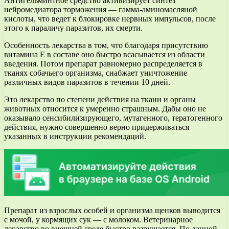
Антигельминтное средство активизирует синтез
нейромедиатора торможения — гамма-аминомасляной
кислоты, что ведет к блокировке нервных импульсов, после
этого к параличу паразитов, их смерти.
Особенность лекарства в том, что благодаря присутствию
витамина Е в составе оно быстро всасывается из области
введения. Потом препарат равномерно распределяется в
тканях собачьего организма, снабжает уничтожение
различных видов паразитов в течении 10 дней.
Это лекарство по степени действия на ткани и органы
животных относится к умеренно страшным. Дабы оно не
оказывало сенсибилизирующего, мутагенного, тератогенного
действия, нужно совершенно верно придерживаться
указанных в инструкции рекомендаций.
Препарат из взрослых особей и организма щенков выводится
с мочой, у кормящих сук — с молоком. Ветеринарное
лекарство во внешней среде быстро разрушается. По данной