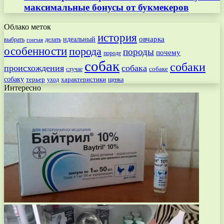
максимальные бонусы от букмекеров
Облако меток
история
овчарка
идеальный
выбрать
делать
гончая
особенности
порода
породы
почему
породе
собак
собаки
происхождения
собака
собаке
случае
собаку
терьер
характеристики
щенка
уход
Интересно