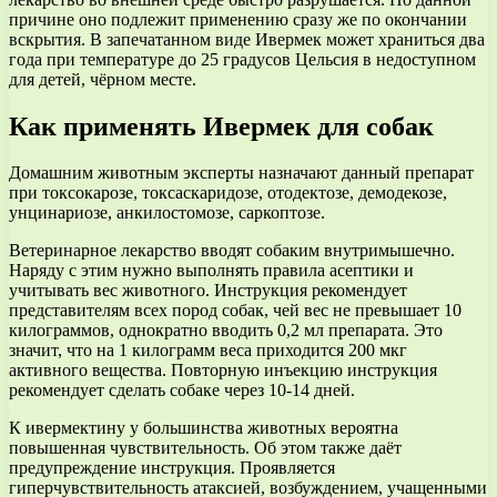
причине оно подлежит применению сразу же по окончании
вскрытия. В запечатанном виде Ивермек может храниться два
года при температуре до 25 градусов Цельсия в недоступном
для детей, чёрном месте.
Как применять Ивермек для собак
Домашним животным эксперты назначают данный препарат
при токсокарозе, токсаскаридозе, отодектозе, демодекозе,
унцинариозе, анкилостомозе, саркоптозе.
Ветеринарное лекарство вводят собаким внутримышечно.
Наряду с этим нужно выполнять правила асептики и
учитывать вес животного. Инструкция рекомендует
представителям всех пород собак, чей вес не превышает 10
килограммов, однократно вводить 0,2 мл препарата. Это
значит, что на 1 килограмм веса приходится 200 мкг
активного вещества. Повторную инъекцию инструкция
рекомендует сделать собаке через 10-14 дней.
К ивермектину у большинства животных вероятна
повышенная чувствительность. Об этом также даёт
предупреждение инструкция. Проявляется
гиперчувствительность атаксией, возбуждением, учащенными