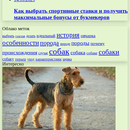
Как выбрать спортивные ставки и получить
максимальные бонусы от букмекеров
Облако меток
история
овчарка
идеальный
выбрать
делать
гончая
особенности
порода
породы
почему
породе
собак
собаки
происхождения
собака
собаке
случае
собаку
терьер
характеристики
щенка
уход
Интересно