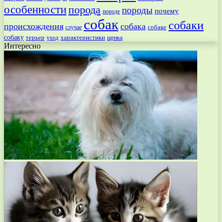
особенности
порода
породы
почему
породе
собак
собаки
происхождения
собака
собаке
случае
собаку
терьер
характеристики
щенка
уход
Интересно