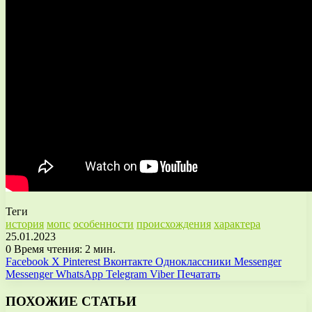
Теги
история
мопс
особенности
происхождения
характера
25.01.2023
0
Время чтения: 2 мин.
Facebook
X
Pinterest
Вконтакте
Одноклассники
Messenger
Messenger
WhatsApp
Telegram
Viber
Печатать
ПОХОЖИЕ СТАТЬИ