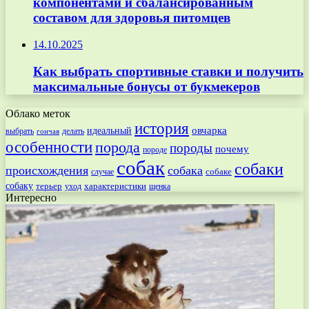
компонентами и сбалансированным
составом для здоровья питомцев
14.10.2025
Как выбрать спортивные ставки и получить
максимальные бонусы от букмекеров
Облако меток
история
овчарка
идеальный
выбрать
делать
гончая
особенности
порода
породы
почему
породе
собак
собаки
происхождения
собака
собаке
случае
собаку
терьер
характеристики
щенка
уход
Интересно