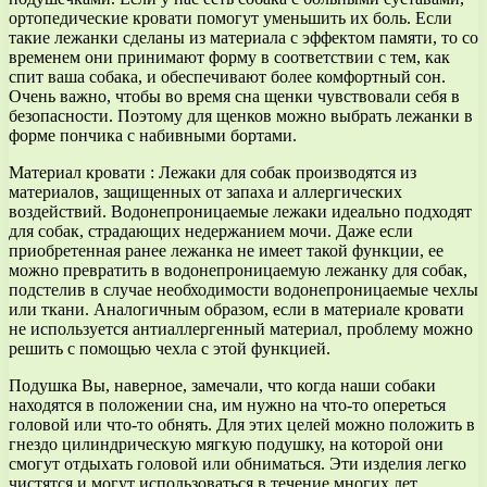
ортопедические кровати помогут уменьшить их боль. Если
такие лежанки сделаны из материала с эффектом памяти, то со
временем они принимают форму в соответствии с тем, как
спит ваша собака, и обеспечивают более комфортный сон.
Очень важно, чтобы во время сна щенки чувствовали себя в
безопасности. Поэтому для щенков можно выбрать лежанки в
форме пончика с набивными бортами.
Материал кровати : Лежаки для собак производятся из
материалов, защищенных от запаха и аллергических
воздействий. Водонепроницаемые лежаки идеально подходят
для собак, страдающих недержанием мочи. Даже если
приобретенная ранее лежанка не имеет такой функции, ее
можно превратить в водонепроницаемую лежанку для собак,
подстелив в случае необходимости водонепроницаемые чехлы
или ткани. Аналогичным образом, если в материале кровати
не используется антиаллергенный материал, проблему можно
решить с помощью чехла с этой функцией.
Подушка Вы, наверное, замечали, что когда наши собаки
находятся в положении сна, им нужно на что-то опереться
головой или что-то обнять. Для этих целей можно положить в
гнездо цилиндрическую мягкую подушку, на которой они
смогут отдыхать головой или обниматься. Эти изделия легко
чистятся и могут использоваться в течение многих лет.