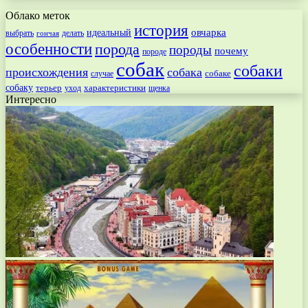
Облако меток
история
овчарка
идеальный
выбрать
делать
гончая
особенности
порода
породы
почему
породе
собак
собаки
происхождения
собака
собаке
случае
собаку
терьер
характеристики
щенка
уход
Интересно