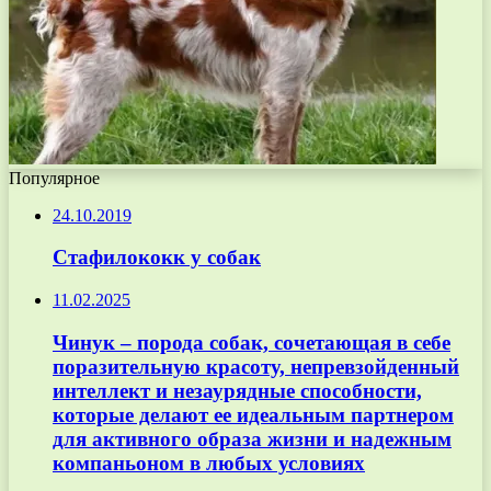
Популярное
24.10.2019
Стафилококк у собак
11.02.2025
Чинук – порода собак, сочетающая в себе
поразительную красоту, непревзойденный
интеллект и незаурядные способности,
которые делают ее идеальным партнером
для активного образа жизни и надежным
компаньоном в любых условиях