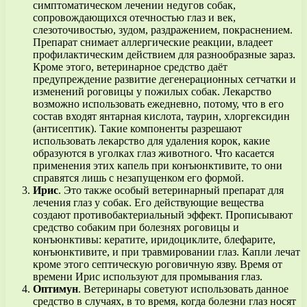
симптоматическом лечении недугов собак,
сопровождающихся отечностью глаз и век,
слезоточивостью, зудом, раздражением, покраснением.
Препарат снимает аллергические реакции, владеет
профилактическим действием для разнообразные зараз.
Кроме этого, ветеринарное средство даёт
предупреждение развитие дегенерационных сетчатки и
изменений роговицы у пожилых собак. Лекарство
возможно использовать ежедневно, потому, что в его
состав входят янтарная кислота, таурин, хлоргексидин
(антисептик). Такие компоненты разрешают
использовать лекарство для удаления корок, какие
образуются в уголках глаз животного. Что касается
применения этих капель при конъюнктивите, то они
справятся лишь с незапущенком его формой.
Ирис
. Это также особый ветеринарный препарат для
лечения глаз у собак. Его действующие вещества
создают противобактериальный эффект. Прописывают
средство собаким при болезнях роговицы и
конъюнктивы: кератите, иридоциклите, блефарите,
конъюнктивите, и при травмировании глаз. Капли лечат
кроме этого септическую роговичную язву. Время от
времени Ирис используют для промывания глаз.
Оптимун
. Ветеринары советуют использовать данное
средство в случаях, в то время, когда болезни глаз носят