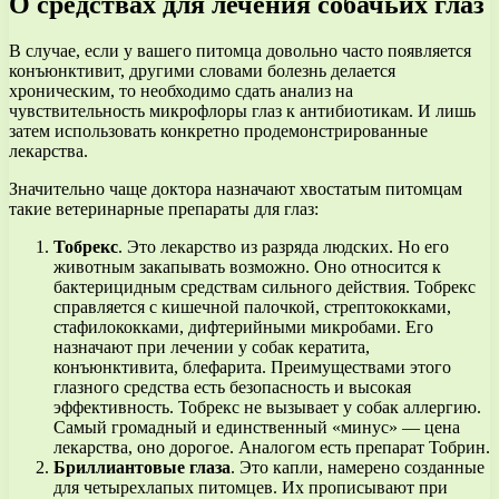
О средствах для лечения собачьих глаз
В случае, если у вашего питомца довольно часто появляется
конъюнктивит, другими словами болезнь делается
хроническим, то необходимо сдать анализ на
чувствительность микрофлоры глаз к антибиотикам. И лишь
затем использовать конкретно продемонстрированные
лекарства.
Значительно чаще доктора назначают хвостатым питомцам
такие ветеринарные препараты для глаз:
Тобрекс
. Это лекарство из разряда людских. Но его
животным закапывать возможно. Оно относится к
бактерицидным средствам сильного действия. Тобрекс
справляется с кишечной палочкой, стрептококками,
стафилококками, дифтерийными микробами. Его
назначают при лечении у собак кератита,
конъюнктивита, блефарита. Преимуществами этого
глазного средства есть безопасность и высокая
эффективность. Тобрекс не вызывает у собак аллергию.
Самый громадный и единственный «минус» — цена
лекарства, оно дорогое. Аналогом есть препарат Тобрин.
Бриллиантовые глаза
. Это капли, намерено созданные
для четырехлапых питомцев. Их прописывают при