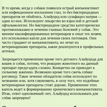
В то время, когда у собаки появился острый конъюнктивит
или инфекционное воспаление глаз, то без бактерицидных
препаратов не обойтись. Альбуцид или сульфацил натрия —
один из них. Используют лекарство во взрослой и детской
офтальмологии. Но бактерицидное средство категорически
противопоказано в лечении глазных болезней у собак. Это
мнение квалифицированных ветеринаров и опыт тех хозяев,
кто использовал капли для лечения своих питомцев. Они
часто страдают от конъюнктивита, но лечат их
ветеринарными препараты, какие реализуются в профильных
аптеках.
Запрещается применение кроме того детского Альбуцида для
кошек и собак, потому, что реакцию животного на данный
препарат предугадать сложно. Конкретно он приводит к
сильному жжению. Возможно кроме того сжечь собаке
роговицу. Такое лечение обладатели собак используют по
незнанию или, хотя сэкономить, в силу того, что подобные
ветеринарные препараты стоят дороже. Применение этих
капель ведет к формированию хронического конъюнктивита.
Итак, ответ однозначный: нет, Альбуцид использовать для
собак запрещено!