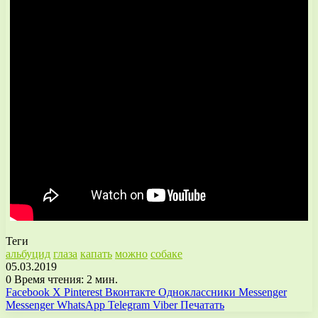
Теги
альбуцид
глаза
капать
можно
собаке
05.03.2019
0
Время чтения: 2 мин.
Facebook
X
Pinterest
Вконтакте
Одноклассники
Messenger
Messenger
WhatsApp
Telegram
Viber
Печатать