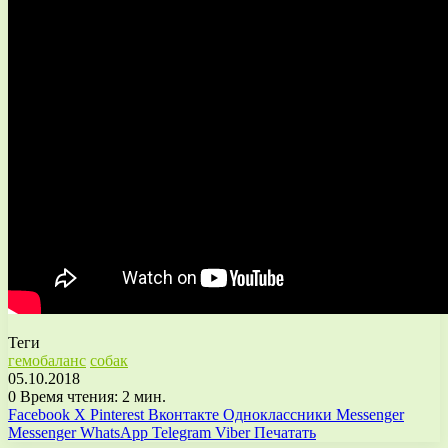
Теги
гемобаланс
собак
05.10.2018
0
Время чтения: 2 мин.
Facebook
X
Pinterest
Вконтакте
Одноклассники
Messenger
Messenger
WhatsApp
Telegram
Viber
Печатать