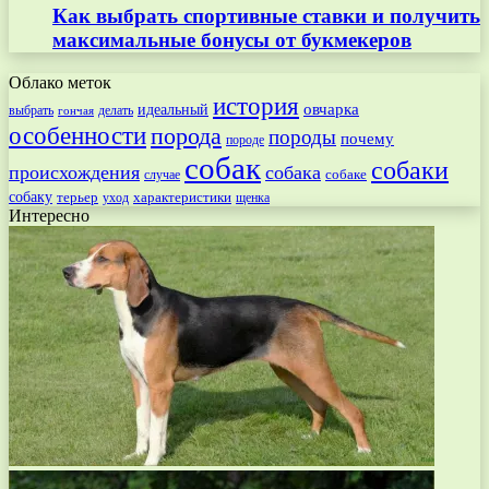
Как выбрать спортивные ставки и получить
максимальные бонусы от букмекеров
Облако меток
история
овчарка
идеальный
выбрать
делать
гончая
особенности
порода
породы
почему
породе
собак
собаки
происхождения
собака
собаке
случае
собаку
терьер
характеристики
щенка
уход
Интересно