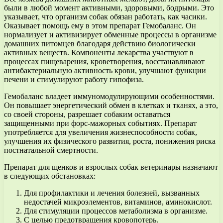
были в любой момент активными, здоровыми, бодрыми. Это
указывает, что организм собак обязан работать, как часики.
Оказывает помощь ему в этом препарат Гемобаланс. Он
нормализует и активизирует обменные процессы в организме
домашних питомцев благодаря действию биологически
активных веществ. Компоненты лекарства участвуют в
процессах пищеварения, кроветворения, восстанавливают
антибактериальную активность крови, улучшают функции
печени и стимулируют работу гипофиза.
Гемобаланс владеет иммуномодулирующими особенностями.
Он повышает энергетический обмен в клетках и тканях, а это,
со своей стороны, разрешает собаким оставаться
защищенными при форс-мажорных событиях. Препарат
употребляется для увеличения жизнеспособности собак,
улучшения их физического развития, роста, понижения риска
постнатальной смертности.
Препарат для щенков и взрослых собак ветеринары назначают
в следующих обстановках:
Для профилактики и лечения болезней, вызванных
недостачей микроэлементов, витаминов, аминокислот.
Для стимуляции процессов метаболизма в организме.
С целью предотвращения кровопотерь.