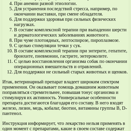
При анемии разной этиологии.
Для устранения последствий стресса, например, по
окончании выставки, при смене обладателя.
Для поддержки здоровья при сильных физических
нагрузках.
В составе комплексной терапии при выпадении шерсти
и дерматологических заболеваниях животного.
При чуме плотоядных, лептоспирозе, пироплазмозе.
С целью стимуляции течки у сук.
В составе комплексной терапии при энтерите, гепатите,
бронхите, пневмонии, гастрите, энтероколите.
С целью восстановления организма собак по окончании
операционных вмешательств и отравлений.
Для поддержки не сильный старых животных и щенков.
Итак, ветеринарный препарат владеет широким спектром
применения. Он оказывает помощь домашним животным
поправляться стремительнее, повышая тонус организма и
стимулируя их активность. Универсальные особенности
препарата достигаются благодаря его составу. В него входят
железо, лизин, медь, кобальт, биотин, витамины группы В, D-
пантенол.
Инструкция информирует, что лекарство нельзя применять в
один момент с препаратами, какие в своем составе содержат