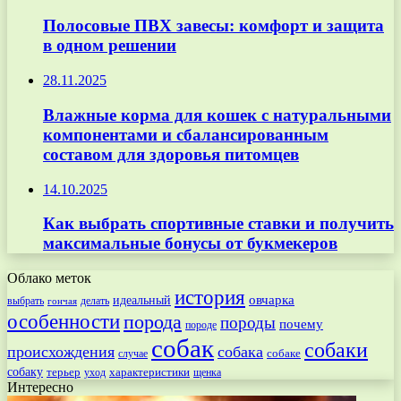
Полосовые ПВХ завесы: комфорт и защита
в одном решении
28.11.2025
Влажные корма для кошек с натуральными
компонентами и сбалансированным
составом для здоровья питомцев
14.10.2025
Как выбрать спортивные ставки и получить
максимальные бонусы от букмекеров
Облако меток
история
овчарка
идеальный
выбрать
делать
гончая
особенности
порода
породы
почему
породе
собак
собаки
происхождения
собака
собаке
случае
собаку
терьер
характеристики
щенка
уход
Интересно