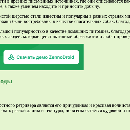
ти в древних письменных источниках, где они описываются ка
е, а также умением находить и приносить добычу.
стой шерстью стали известны и популярны в разных странах мир
собаки были востребованы в качестве спасательных собак, благо
ольшой популярностью в качестве домашних питомцев, благода
ых людей, которые ценят активный образ жизни и любят провод
роды
тного ретривера является его причудливая и красивая волниста
ыть разной длины и текстуры, но всегда остаётся кудрявой и п