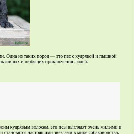
и. Одна из таких пород — это пес с кудрявой и пышной
я активных и любящих приключения людей.
воим кудрявым волосам, эти псы выглядят очень милыми и
и становятся настоящими звездами в мире собаководства.