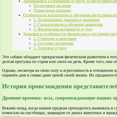
Требования к содержанию и уходу за представите
Подходящее жилище
Правильное питание
Особенности воспитания и обучения представител
1. Установление доверия и уважения
2. Социализация и обучение командам
3. Физическая активность и уход
Здоровье и особенности физического состояния пр
1. Строение и анатомия
2. Системы организма
3. Здоровье и уход
Эти собаки обладают прекрасным физическим развитием и пот
долгая прогулка по горам или охота на дичь. Кроме того, они
Однако, несмотря на свою силу и агрессивность в отношении в
охранять дом и семью даже ценой своей жизни. Их преданность
История происхождения представителе
Древние времена: псы, сопровождающие наших п
Веками назад, когда нашим предкам приходилось выживать в с
помогали на пастбищах, защищали от диких животных и вра