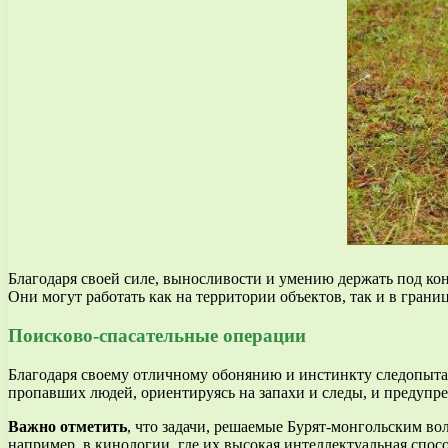
Благодаря своей силе, выносливости и умению держать под ко
Они могут работать как на территории объектов, так и в грани
Поисково-спасательные операции
Благодаря своему отличному обонянию и инстинкту следопыта
пропавших людей, ориентируясь на запахи и следы, и предупр
Важно отметить
, что задачи, решаемые Бурят-монгольским во
например, в кинологии, где их высокая интеллектуальная спо