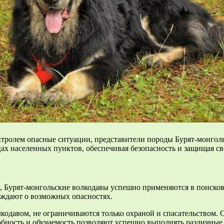
нтролем опасные ситуации, представители породы Бурят-монгол
цах населенных пунктов, обеспечивая безопасность и защищая св
, Бурят-монгольские волкодавы успешно применяются в поиско
еждают о возможных опасностях.
лкодавом, не ограничиваются только охраной и спасательством. 
собность и обучаемость позволяют успешно выполнять различные