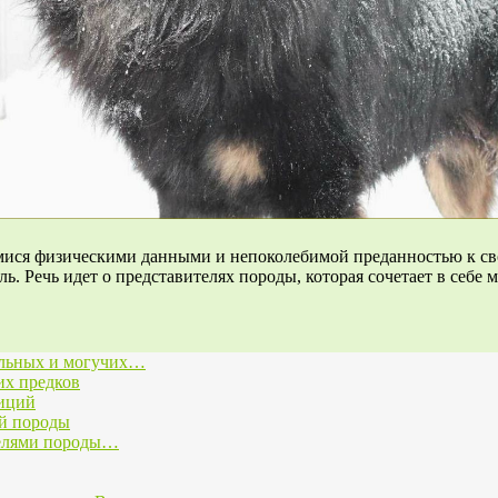
имися физическими данными и непоколебимой преданностью к св
ль. Речь идет о представителях породы, которая сочетает в себе
ильных и могучих…
их предков
диций
ей породы
телями породы…