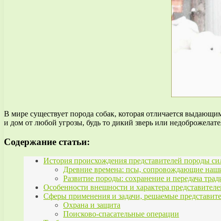
В мире существует порода собак, которая отличается выдающ
и дом от любой угрозы, будь то дикий зверь или недоброжелате
Содержание статьи:
История происхождения представителей породы с
Древние времена: псы, сопровождающие наш
Развитие породы: сохранение и передача тра
Особенности внешности и характера представител
Сферы применения и задачи, решаемые представи
Охрана и защита
Поисково-спасательные операции