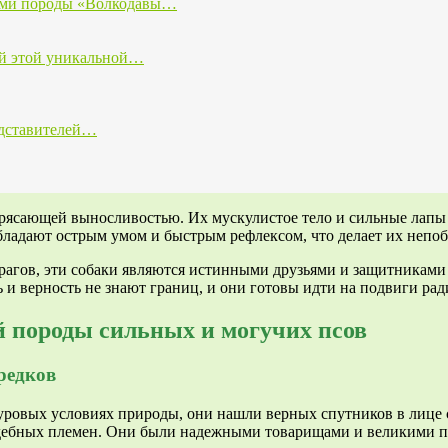
лями породы «Волкодавы…
ей этой уникальной…
едставителей…
рясающей выносливостью. Их мускулистое тело и сильные лапы 
 обладают острым умом и быстрым рефлексом, что делает их непо
рагов, эти собаки являются истинными друзьями и защитниками 
 и верность не знают границ, и они готовы идти на подвиги ра
й породы сильных и могучих псов
редков
уровых условиях природы, они нашли верных спутников в лице 
ждебных племен. Они были надежными товарищами и великими 