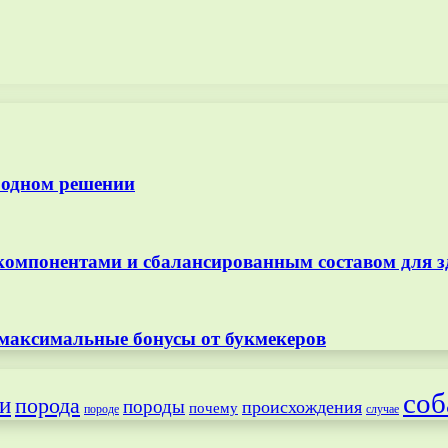
 одном решении
омпонентами и сбалансированным составом для з
 максимальные бонусы от букмекеров
соб
и
порода
породы
происхождения
почему
породе
случае