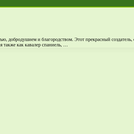
тью, добродушием и благородством. Этот прекрасный создатель
ая также как кавалер спаниель, …