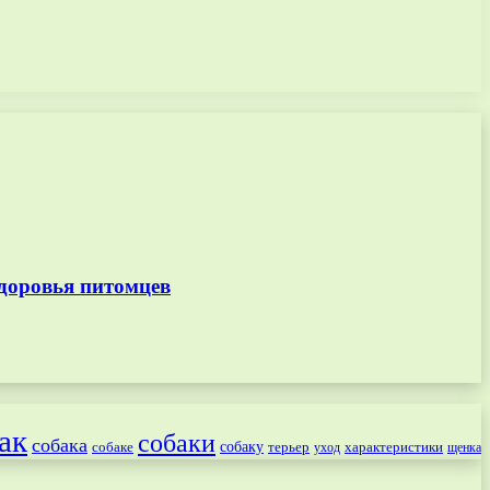
доровья питомцев
ак
собаки
собака
собаке
собаку
терьер
характеристики
щенка
уход