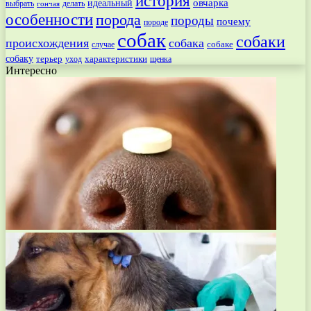
история
овчарка
идеальный
выбрать
делать
гончая
особенности
порода
породы
почему
породе
собак
собаки
происхождения
собака
собаке
случае
собаку
терьер
характеристики
щенка
уход
Интересно