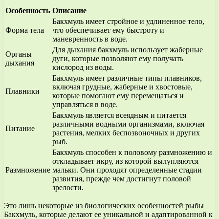
Особенность
Описание
Бакхмуль имеет стройное и удлиненное тело,
Форма тела
что обеспечивает ему быстроту и
маневренность в воде.
Для дыхания бакхмуль использует жаберные
Органы
дуги, которые позволяют ему получать
дыхания
кислород из воды.
Бакхмуль имеет различные типы плавников,
включая грудные, жаберные и хвостовые,
Плавники
которые помогают ему перемещаться и
управляться в воде.
Бакхмуль является всеядным и питается
различными водными организмами, включая
Питание
растения, мелких беспозвоночных и других
рыб.
Бакхмуль способен к половому размножению и
откладывает икру, из которой вылупляются
Размножение
мальки. Они проходят определенные стадии
развития, прежде чем достигнут половой
зрелости.
Это лишь некоторые из биологических особенностей рыбы
Бакхмуль, которые делают ее уникальной и адаптированной к