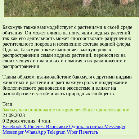
Бакхмуль также взаимодействует с растениями в своей среде
обитания. Он может влиять на популяции водных растений,
так как его деятельность может способствовать разрушению
растительного покрова и изменению состава водной флоры.
Однако, бакхмуль также выполняет важную роль в
распространении семян водных растений, перенося их на
своих чешуях и плавниках и помогая в их размножении и
распространении.
Таким образом, взаимодействие бакхмуля с другими видами
животных и растений играет важную роль в поддержании
биологического равновесия в экосистеме и влияет на
разнообразие и устойчивость природных сообществ.
Теги
бакхмуль
использование
история
лечебные
происхождение
21.09.2023
0
Время чтения: 4 мин.
Facebook
X
Pinterest
Вконтакте
Одноклассники
Messenger
Messenger
WhatsApp
Telegram
Viber
Печатать