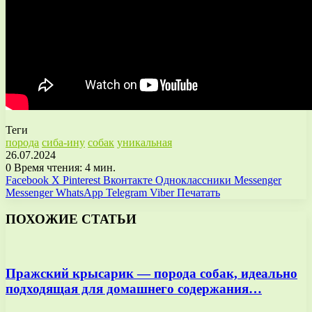
Теги
порода
сиба-ину
собак
уникальная
26.07.2024
0
Время чтения: 4 мин.
Facebook
X
Pinterest
Вконтакте
Одноклассники
Messenger
Messenger
WhatsApp
Telegram
Viber
Печатать
ПОХОЖИЕ СТАТЬИ
Пражский крысарик — порода собак, идеально
подходящая для домашнего содержания…