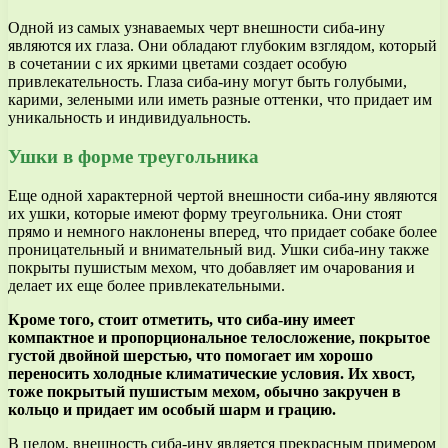
Одной из самых узнаваемых черт внешности сиба-ину
являются их глаза. Они обладают глубоким взглядом, который
в сочетании с их яркими цветами создает особую
привлекательность. Глаза сиба-ину могут быть голубыми,
карими, зелеными или иметь разные оттенки, что придает им
уникальность и индивидуальность.
Ушки в форме треугольника
Еще одной характерной чертой внешности сиба-ину являются
их ушки, которые имеют форму треугольника. Они стоят
прямо и немного наклонены вперед, что придает собаке более
проницательный и внимательный вид. Ушки сиба-ину также
покрыты пушистым мехом, что добавляет им очарования и
делает их еще более привлекательными.
Кроме того, стоит отметить, что сиба-ину имеет
компактное и пропорциональное телосложение, покрытое
густой двойной шерстью, что помогает им хорошо
переносить холодные климатические условия. Их хвост,
тоже покрытый пушистым мехом, обычно закручен в
кольцо и придает им особый шарм и грацию.
В целом, внешность сиба-ину является прекрасным примером