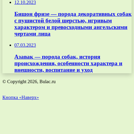
12.10.2023
Бишон фризе — порода декоративных собак
с пушистой белой шерстью, игривым
характером и превосходными ангельскими
чертами лица
07.03.2023
Азавак — порода собак, история
происхождения, особенности характера и
внешности, воспитание и уход
© Copyright 2026, Bulac.ru
Кнопка «Наверх»