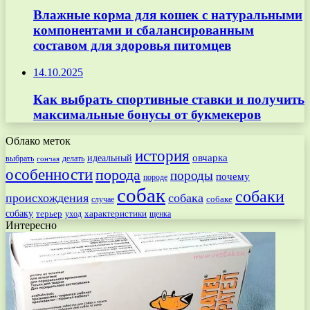
Влажные корма для кошек с натуральными
компонентами и сбалансированным
составом для здоровья питомцев
14.10.2025
Как выбрать спортивные ставки и получить
максимальные бонусы от букмекеров
Облако меток
история
овчарка
идеальный
выбрать
делать
гончая
особенности
порода
породы
почему
породе
собак
собаки
происхождения
собака
собаке
случае
собаку
терьер
характеристики
щенка
уход
Интересно