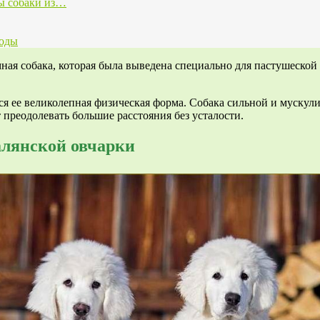
ы собаки из…
роды
мная собака, которая была выведена специально для пастушеско
ся ее великолепная физическая форма. Собака сильной и муску
преодолевать большие расстояния без усталости.
алянской овчарки