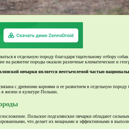
иваться в отдельную породу благодаря тщательному отбору соба
ие на развитие породы оказали различные климатические и геог
алянской овчарки является неотъемлемой частью национальн
связана с древними корнями и ее развитием в отдельную породу
 в жизни и культуре Польши.
породы
 телосложение. Польские подгалянские овчарки обладают сильн
нсированными, что делает их мощными и эффективными в выполн