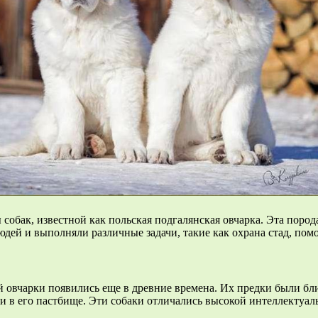
бак, известной как польская подгалянская овчарка. Эта порода
юдей и выполняли различные задачи, такие как охрана стад, пом
 овчарки появились еще в древние времена. Их предки были бл
щи в его пастбище. Эти собаки отличались высокой интеллекту