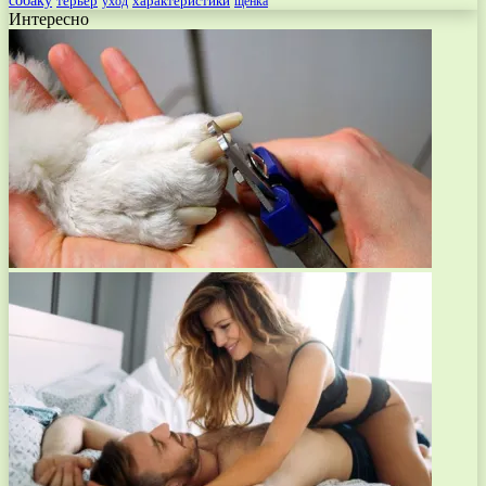
собаку
терьер
характеристики
щенка
уход
Интересно