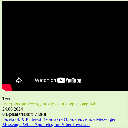
Теги
история
происхождения
русский
терьер
черный
24.06.2024
0
Время чтения: 7 мин.
Facebook
X
Pinterest
Вконтакте
Одноклассники
Messenger
Messenger
WhatsApp
Telegram
Viber
Печатать