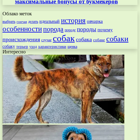
максимальные бонусы от букмекеров
Облако меток
история
овчарка
идеальный
выбрать
делать
гончая
особенности
порода
породы
почему
породе
собак
собаки
происхождения
собака
собаке
случае
собаку
терьер
характеристики
щенка
уход
Интересно