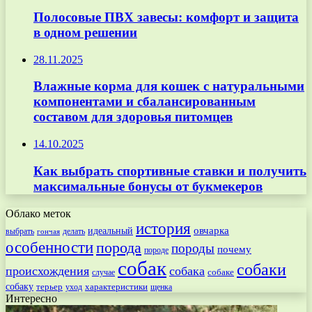
Полосовые ПВХ завесы: комфорт и защита
в одном решении
28.11.2025
Влажные корма для кошек с натуральными
компонентами и сбалансированным
составом для здоровья питомцев
14.10.2025
Как выбрать спортивные ставки и получить
максимальные бонусы от букмекеров
Облако меток
история
овчарка
идеальный
выбрать
делать
гончая
особенности
порода
породы
почему
породе
собак
собаки
происхождения
собака
собаке
случае
собаку
терьер
характеристики
щенка
уход
Интересно