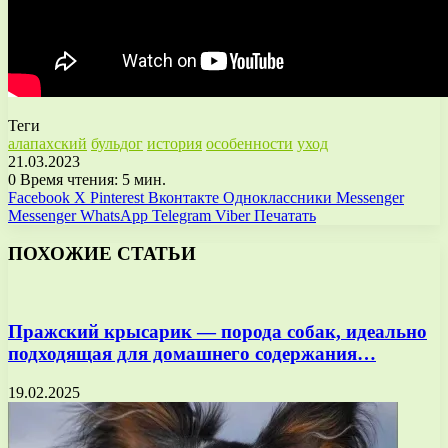
Теги
алапахский
бульдог
история
особенности
уход
21.03.2023
0
Время чтения: 5 мин.
Facebook
X
Pinterest
Вконтакте
Одноклассники
Messenger
Messenger
WhatsApp
Telegram
Viber
Печатать
ПОХОЖИЕ СТАТЬИ
Пражский крысарик — порода собак, идеально
подходящая для домашнего содержания…
19.02.2025