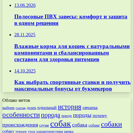
13.06.2026
Полосовые ПВХ завесы: комфорт и защита
в одном решении
28.11.2025
Влажные корма для кошек с натуральными
компонентами и сбалансированным
составом для здоровья питомцев
14.10.2025
Как выбрать спортивные ставки и получить
максимальные бонусы от букмекеров
Облако меток
история
овчарка
идеальный
выбрать
делать
гончая
особенности
порода
породы
почему
породе
собак
собаки
происхождения
собака
собаке
случае
собаку
терьер
характеристики
щенка
уход