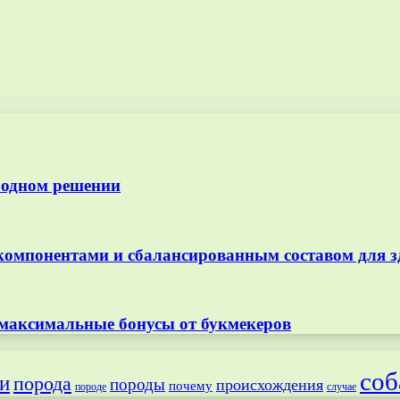
 одном решении
омпонентами и сбалансированным составом для з
 максимальные бонусы от букмекеров
соб
и
порода
породы
происхождения
почему
породе
случае