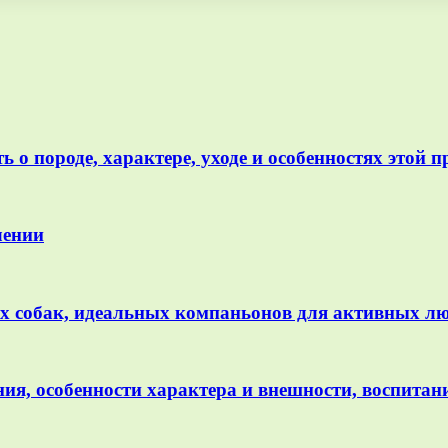
ь о породе, характере, уходе и особенностях этой 
лении
 собак, идеальных компаньонов для активных л
ия, особенности характера и внешности, воспитани