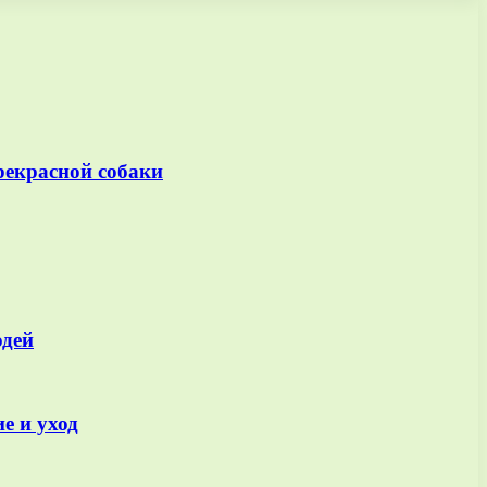
прекрасной собаки
юдей
е и уход