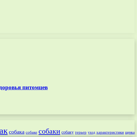
доровья питомцев
ак
собаки
собака
собаке
собаку
терьер
характеристики
щенка
уход