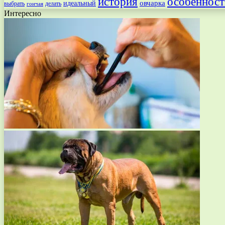
особенност
история
овчарка
идеальный
выбрать
делать
гончая
Интересно