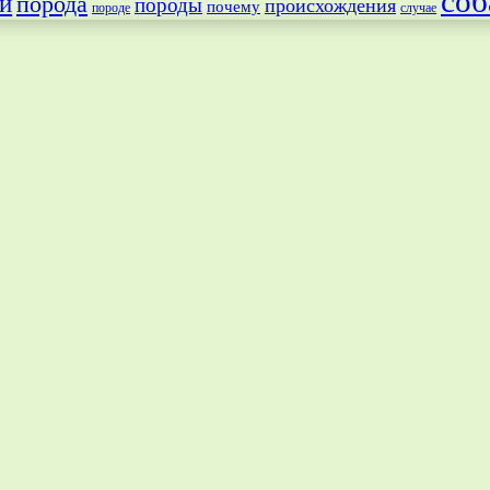
соб
и
порода
породы
происхождения
почему
породе
случае