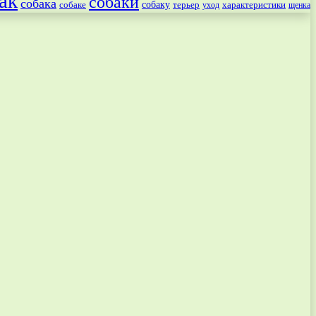
ак
собаки
собака
собаке
собаку
терьер
характеристики
щенка
уход