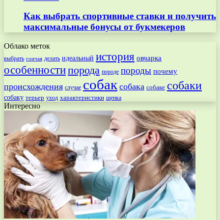
Как выбрать спортивные ставки и получить
максимальные бонусы от букмекеров
Облако меток
история
овчарка
идеальный
выбрать
делать
гончая
особенности
порода
породы
почему
породе
собак
собаки
происхождения
собака
собаке
случае
собаку
терьер
характеристики
щенка
уход
Интересно