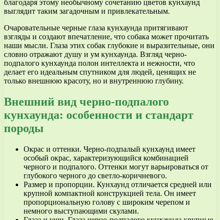
благодаря этому необычному сочетанию цветов кунхаунд
выглядит таким загадочным и привлекательным.
Очаровательные черные глаза кунхаунда притягивают
взгляды и создают впечатление, что собака может прочитать
наши мысли. Глаза этих собак глубокие и выразительные, они
словно отражают душу и ум кунхаунда. Взгляд черно-
подпалого кунхаунда полон интеллекта и нежности, что
делает его идеальным спутником для людей, ценящих не
только внешнюю красоту, но и внутреннюю глубину.
Внешний вид черно-подпалого
кунхаунда: особенности и стандарт
породы
Окрас и оттенки. Черно-подпалый кунхаунд имеет
особый окрас, характеризующийся комбинацией
черного и подпалого. Оттенки могут варьироваться от
глубокого черного до светло-коричневого.
Размер и пропорции. Кунхаунд отличается средней или
крупной компактной конструкцией тела. Он имеет
пропорциональную голову с широким черепом и
немного выступающими скулами.
Глаза и уши. Глаза черно-подпалого кунхаунда крупные