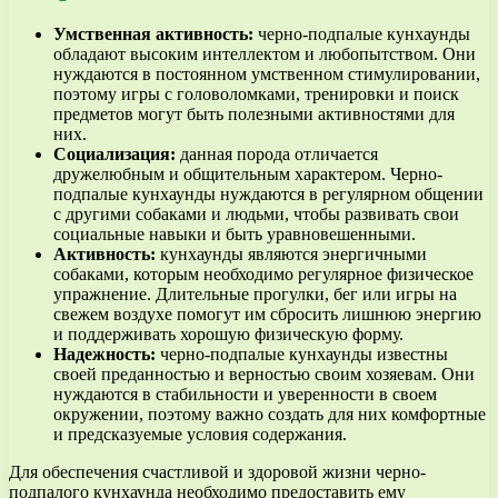
Умственная активность:
черно-подпалые кунхаунды
обладают высоким интеллектом и любопытством. Они
нуждаются в постоянном умственном стимулировании,
поэтому игры с головоломками, тренировки и поиск
предметов могут быть полезными активностями для
них.
Социализация:
данная порода отличается
дружелюбным и общительным характером. Черно-
подпалые кунхаунды нуждаются в регулярном общении
с другими собаками и людьми, чтобы развивать свои
социальные навыки и быть уравновешенными.
Активность:
кунхаунды являются энергичными
собаками, которым необходимо регулярное физическое
упражнение. Длительные прогулки, бег или игры на
свежем воздухе помогут им сбросить лишнюю энергию
и поддерживать хорошую физическую форму.
Надежность:
черно-подпалые кунхаунды известны
своей преданностью и верностью своим хозяевам. Они
нуждаются в стабильности и уверенности в своем
окружении, поэтому важно создать для них комфортные
и предсказуемые условия содержания.
Для обеспечения счастливой и здоровой жизни черно-
подпалого кунхаунда необходимо предоставить ему