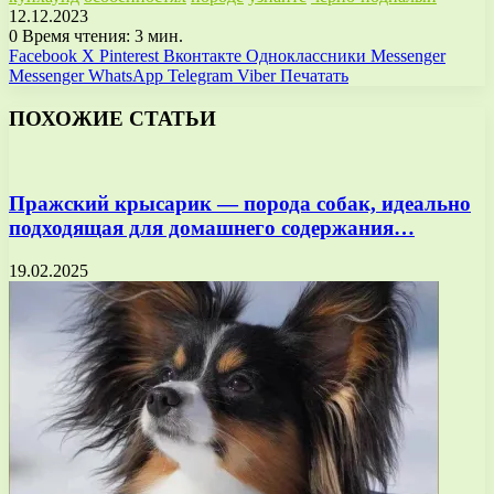
12.12.2023
0
Время чтения: 3 мин.
Facebook
X
Pinterest
Вконтакте
Одноклассники
Messenger
Messenger
WhatsApp
Telegram
Viber
Печатать
ПОХОЖИЕ СТАТЬИ
Пражский крысарик — порода собак, идеально
подходящая для домашнего содержания…
19.02.2025