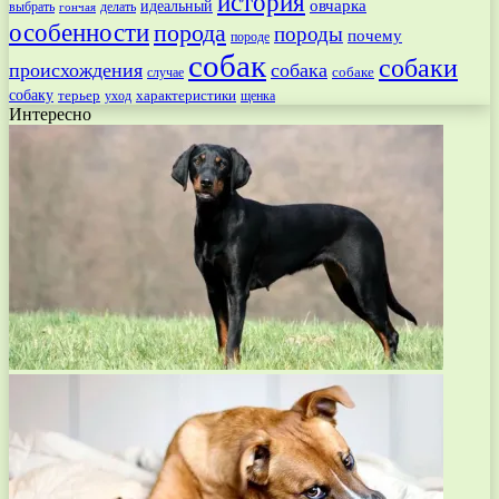
история
овчарка
идеальный
выбрать
делать
гончая
особенности
порода
породы
почему
породе
собак
собаки
происхождения
собака
собаке
случае
собаку
терьер
характеристики
щенка
уход
Интересно