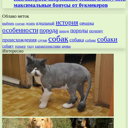
максимальные бонусы от букмекеров
Облако меток
история
овчарка
идеальный
выбрать
делать
гончая
особенности
порода
породы
почему
породе
собак
собаки
происхождения
собака
собаке
случае
собаку
терьер
характеристики
щенка
уход
Интересно