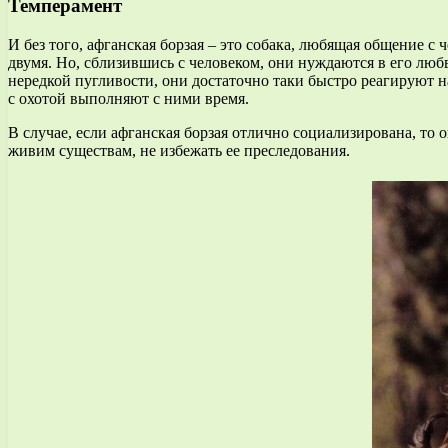
Темперамент
И без того, афганская борзая – это собака, любящая общение с
двумя. Но, сблизившись с человеком, они нуждаются в его любв
нередкой пугливости, они достаточно таки быстро реагируют н
с охотой выполняют с ними время.
В случае, если афганская борзая отлично социализирована, то
живим существам, не избежать ее преследования.