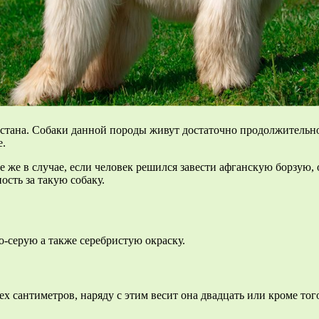
нистана. Собаки данной породы живут достаточно продолжительн
е.
 же в случае, если человек решился завести афганскую борзую, о
ость за такую собаку.
о-серую а также серебристую окраску.
ех сантиметров, наряду с этим весит она двадцать или кроме то