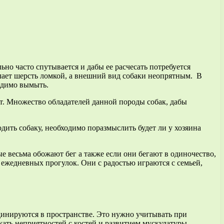
ьно часто спутывается и дабы ее расчесать потребуется
елает шерсть ломкой, а внешний вид собаки неопрятным. В
ходимо вымыть.
от. Множество обладателей данной породы собак, дабы
одить собаку, необходимо поразмыслить будет ли у хозяина
ые весьма обожают бег а также если они бегают в одиночество,
 ежедневных прогулок. Они с радостью играются с семьей,
динируются в пространстве. Это нужно учитывать при
жать неприятностей с костей и развитием мускулатуры.