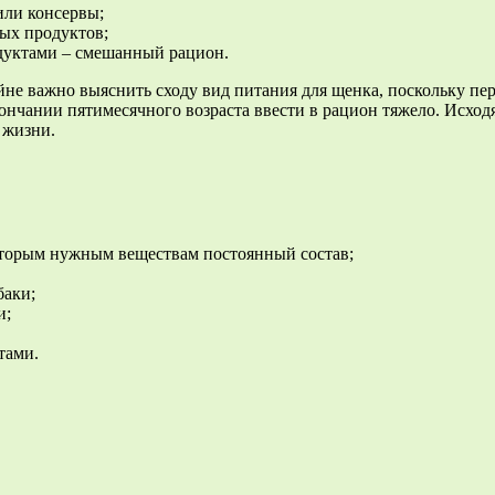
или консервы;
ых продуктов;
дуктами – смешанный рацион.
не важно выяснить сходу вид питания для щенка, поскольку пере
ончании пятимесячного возраста ввести в рацион тяжело. Исходя
 жизни.
 вторым нужным веществам постоянный состав;
баки;
и;
тами.