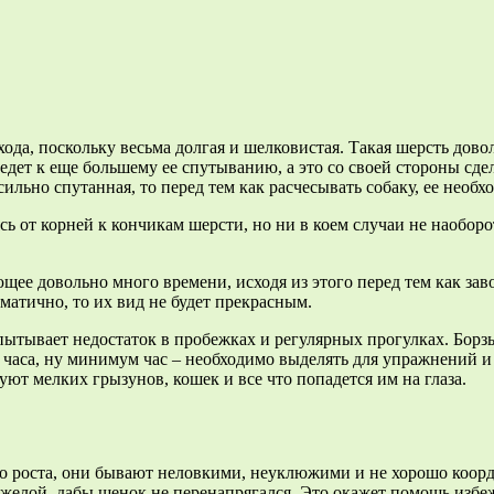
ода, поскольку весьма долгая и шелковистая. Такая шерсть довол
едет к еще большему ее спутыванию, а это со своей стороны сд
сильно спутанная, то перед тем как расчесывать собаку, ее необ
ясь от корней к кончикам шерсти, но ни в коем случаи не наобор
ющее довольно много времени, исходя из этого перед тем как зав
ематично, то их вид не будет прекрасным.
спытывает недостаток в пробежках и регулярных прогулках. Борз
 часа, ну минимум час – необходимо выделять для упражнений и
дуют мелких грызунов, кошек и все что попадется им на глаза.
ого роста, они бывают неловкими, неуклюжими и не хорошо коор
яжелой, дабы щенок не перенапрягался. Это окажет помощь избе