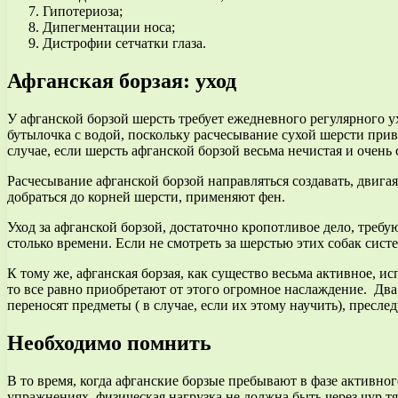
Гипотериоза;
Дипегментации носа;
Дистрофии сетчатки глаза.
Афганская борзая: уход
У афганской борзой шерсть требует ежедневного регулярного ух
бутылочка с водой, поскольку расчесывание сухой шерсти прив
случае, если шерсть афганской борзой весьма нечистая и очень 
Расчесывание афганской борзой направляться создавать, двига
добраться до корней шерсти, применяют фен.
Уход за афганской борзой, достаточно кропотливое дело, требу
столько времени. Если не смотреть за шерстью этих собак сист
К тому же, афганская борзая, как существо весьма активное, и
то все равно приобретают от этого огромное наслаждение. Два
переносят предметы ( в случае, если их этому научить), пресле
Необходимо помнить
В то время, когда афганские борзые пребывают в фазе активн
упражнениях, физическая нагрузка не должна быть через чур т